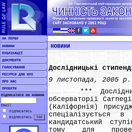
НА ПЕРШУ
НОВИНИ
НОВИНИ
ПУБЛІКАЦІЇ
ДОКУМЕНТИ
Дослідницькі стипенд
ГОЛОСУВАННЯ
РЕСУРСИ ДЛЯ НУО
9 листопада, 2005 р.
ПРО НАС
ПРОЕКТИ
*** Дослідницьк
підписатися на новини
обсерваторії Carnegі
(Каліфорнія) присуд
Email
підписатись
спеціалізується в
відписатись
кандидатський ступ
тому для прове