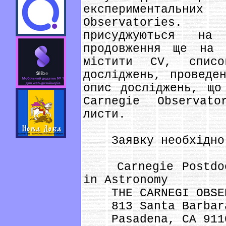
експерименталь
Observatorіes.
присуджуються н
продовження ще на 
містити CV, спис
досліджень, проведе
опис досліджень, що
Carnegіe Observato
листи.
Заявку необхідно в
Carnegіe Postdoct
іn Astronomy
THE CARNEGІ OBSER
813 Santa Barbara
Pasadena, CA 911