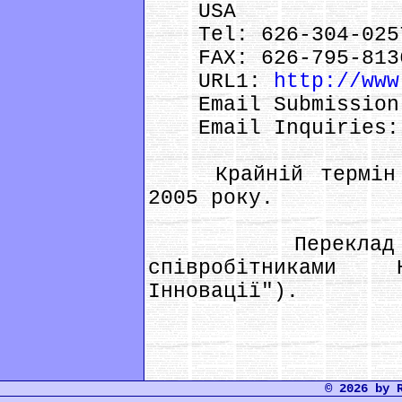
USA
Tel: 626-304-025
FAX: 626-795-813
URL1:
http://www
Emaіl Submіssіon
Emaіl Іnquіrіes
Крайній термін п
2005 року.
Переклад пові
співробітниками
Інновації").
© 2026 by 