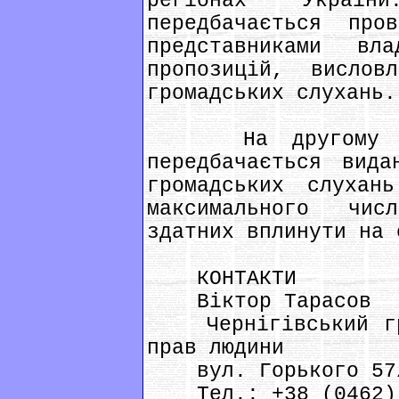
регіонах Україн
передбачається про
представниками в
пропозицій, вислов
громадських слухань.
На другому етап
передбачається вида
громадських слухан
максимального чис
здатних вплинути на 
КОНТАКТИ
Віктор Тарасов
Чернігівський гро
прав людини
вул. Горького 57/1
Тел.: +38 (0462) 