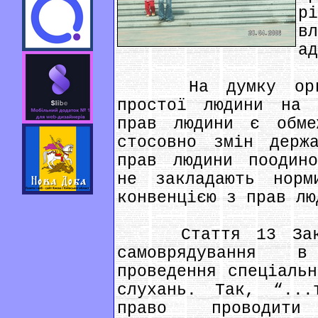
р
в
ад
На думку органі
простої людини на 
прав людини є обме
стосовно змін держ
прав людини поодино
не закладають норм
конвенцією з прав лю
Стаття 13 Закону
самоврядування в
проведення спеціальн
слухань. Так, “...
право проводити