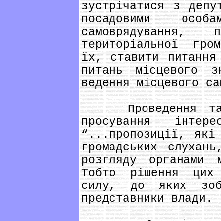
зустрічатися з депу
посадовими особ
самоврядування
територіальної гро
їх, ставити питання
питань місцевого з
ведення місцевого са
Проведення таких
просування інтер
“...пропозиції, які
громадських слухань
розгляду органами м
Тобто рішення цих
силу, до яких зобо
представники влади.