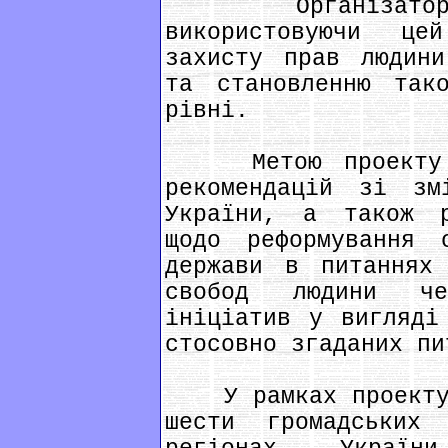
Організатори п
використовуючи ц
захисту прав людини
та становленню так
рівні.
Метою проекту є 
рекомендацій зі зм
України, а також р
щодо реформування 
держави в питаннях
свобод людини че
ініціатив у вигляді
стосовно згаданих пи
У рамках проекту п
шести громадських