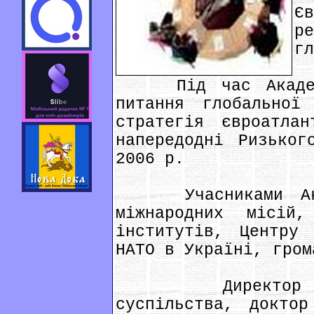
Є
р
гл
Під час Академії
питання глобальної
стратегія євроатлан
напередодні Ризьког
2006 р.
Учасниками Акаде
міжнародних місій
інститутів, Центру 
НАТО в Україні, гром
Директор Інст
суспільства, доктор