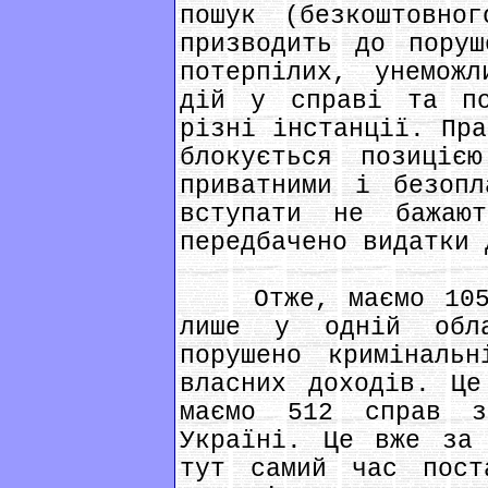
пошук (безкоштовно
призводить до поруш
потерпілих, унеможл
дій у справі та по
різні інстанції. Пра
блокується позиціє
приватними і безопл
вступати не бажаю
передбачено видатки 
Отже, маємо 1053 
лише у одній обл
порушено криміналь
власних доходів. Це
маємо 512 справ 
Україні. Це вже за 
тут самий час пост