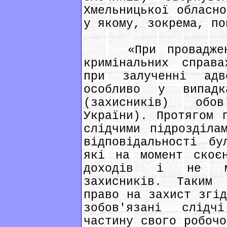
Хмельницької обласно
у якому, зокрема, по
«При провадженні
кримінальних справ
при залученні ад
особливо у випад
(захисників) обо
України). Протягом 
слідчими підрозділа
відповідальності бу
які на момент скоє
доходів і не мо
захисників. Таким 
право на захист згід
зобов'язані слід
частину свого робочо