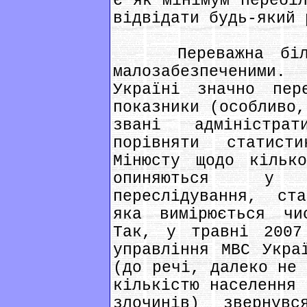
є як мінімум перебіл
відвідати будь-який 
Переважна більші
малозабезпеченими
Україні значно пере
показники (особливо,
звані адміністра
порівняти статис
Мінюсту щодо кілько
опиняються у 
переслідування, ст
яка вимірюється чи
Так, у травні 2007
управління МВС Укра
(до речі, далеко не 
кількістю населення 
злочинів) зверну