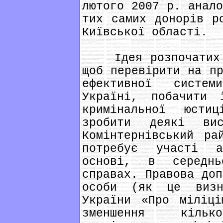
лютого 2007 р. анало
тих самих донорів р
Київської області.
Ідея розпочатих і
щоб перевірити на пр
ефективної систе
Україні, побачити
кримінальної юсти
зробити деякі ви
Комінтернівський ра
потребує участі а
основі, в середн
справах. Правова доп
особи (як це визн
України «Про міліці
зменшення кіль