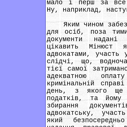
мало і перш за все
Ну, наприклад, насту
Яким чином забезпе
для осіб, поза тим
документи надані
цікавить Мінюст я
адвокатами, участь 
слідчі, що, водноч
тієї самої затриман
адекватною опла
кримінальній справ
день, з якого ще 
податків, та йому
збирання документ
адвокатську, участ
який безпосереднь