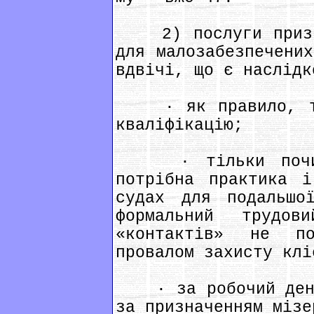
2) послуги призна
для малозабезпечених
вдвічі, що є наслідк
· як правило, так
кваліфікацію;
· тільки почина
потрібна практика і
судах для подальшо
формальний трудо
«контактів» не п
провалом захисту клі
· за робочий день 
за призначенням мізе