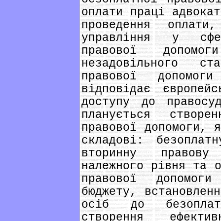
оплати праці адвокат
проведення оплати,
управління у сфе
правової допомо
незадовільного ст
правової допомо
відповідає європейс
доступу до правосу
планується створе
правової допомоги, я
складові: безоплат
вторинну правову
належного рівня та о
правової допомог
бюджету, встановленн
осіб до безоплат
створення ефекти