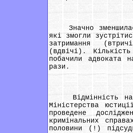
Значно зменшилася
які змогли зустрітис
затримання (втри
(вдвічі). Кількість
побачили адвоката н
рази.
Відмінність наве
Міністерства юстиці
проведене дослідж
кримінальних справа
половини (!) підсуд