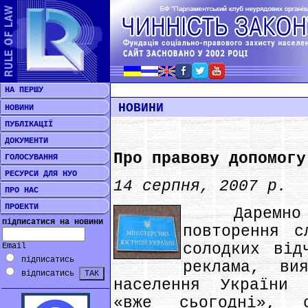
НА ПЕРШУ
НОВИНИ
НОВИНИ
ПУБЛІКАЦІЇ
ДОКУМЕНТИ
Про правову допомогу
ГОЛОСУВАННЯ
РЕСУРСИ ДЛЯ НУО
14 серпня, 2007 р.
ПРО НАС
ПРОЕКТИ
Даремно вв
підписатися на новини
повторення с
солодких від
Email
підписатись
реклама, ви
відписатись
населення України 
«вже сьогодні», 