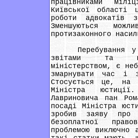
працівниками міл
Київської області 
роботи адвокатів 
Зменшуються можл
протизаконного насил
Перебування у по
звітами та циф
міністерством, є неб
змарнувати час і з
Стосується це, на 
Міністра юстиції
Лавриновича пан Ром
посаді Міністра юст
зробив заяву про
безоплатної прав
проблемою виключно 