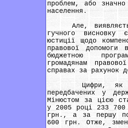
проблем, або значно
населення.
Але, виявляється
гучного висновку є
юстиції щодо компен
правової допомоги 
бюджетною прогр
громадянам правово
справах за рахунок д
Цифри, як завж
передбачених у дер
Мінюстом за цією ст
у 2005 році 233 700
грн., а за першу п
600 грн. Отже, змен