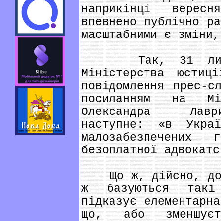
наприкінці верес
впевнено публічно ра
масштабними є зміни,
Так, 31 липня 
Міністерства юстиц
повідомлення прес-с
посиланням на Мі
Олександра Лаври
наступне: «в Украї
малозабезпечених 
безоплатної адвокатс
Що ж, дійсно, добр
ж базуються такі
підказує елементарна
що, або зменшуєт