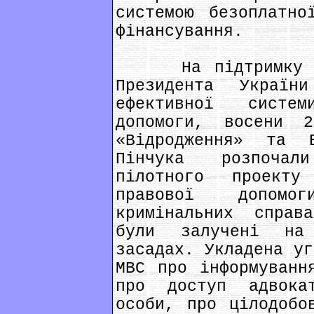
системою безоплатно
фінансування.
На підтримку спі
Президента Україн
ефективної систе
допомоги, восени 
«Відродження» та 
Пінчука розпочал
пілотного проект
правової допомо
кримінальних справ
були залучені на 
засадах. Укладена уг
МВС про інформуванн
про доступ адвока
особи, про цілодобо