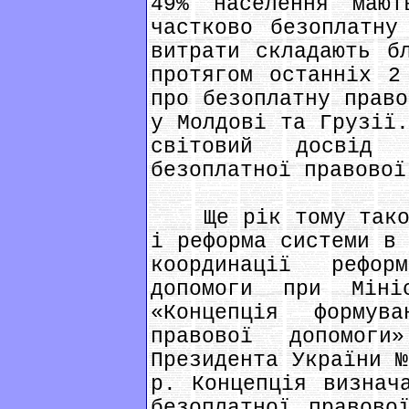
49% населення маю
частково безоплатну
витрати складають б
протягом останніх 2
про безоплатну право
у Молдові та Грузії.
світовий досвід 
безоплатної правової
Ще рік тому такою 
і реформа системи в 
координації рефор
допомоги при Міні
«Концепція формув
правової допомог
Президента України №
р. Концепція визнач
безоплатної правово