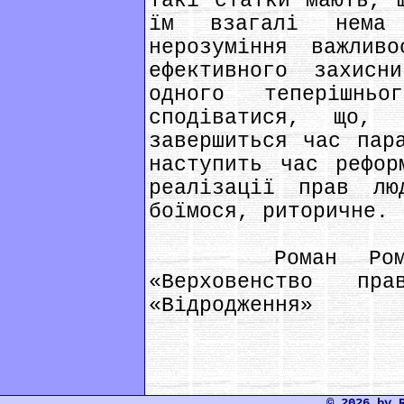
такі статки мають, 
їм взагалі нема 
нерозуміння важлив
ефективного захис
одного теперішнь
сподіватися, що, 
завершиться час пар
наступить час рефор
реалізації прав лю
боїмося, риторичне.
Роман Романов
«Верховенство пр
«Відродження»
© 2026 by 