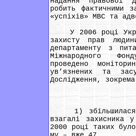
надання правової д
робить фактичними з
«успіхів» МВС та адв
У 2006 році Украї
захисту прав людин
департаменту з пит
Міжнародного Фон
проведено монітори
ув’язнених та зас
Дослідження, зокрема
1) збільшилася к
взагалі захисника у
2000 році таких було
му – вже 47.