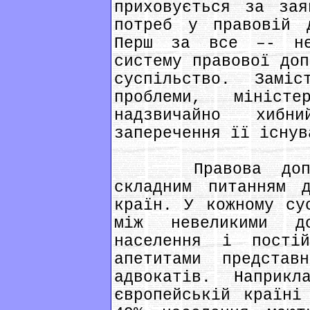
приховується за зая
потреб у правовій д
Перш за все –- нес
систему правової доп
суспільство. Заміс
проблеми, мініст
надзвичайно хиб
заперечення її існув
Правова допомог
складним питанням 
країн. У кожному су
між невеликими д
населення і постій
апетитами представ
адвокатів. Наприк
європейській країні