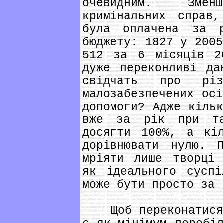
очевидним. Зме
кримінальних справ
була оплачена за р
бюджету: 1827 у 2005
512 за 6 місяців 2
дуже переконливі да
свідчать про різ
малозабезпечених осі
допомоги? Адже кільк
вже за рік при та
досягти 100%, а кіл
дорівнювати нулю. 
мріяти лише творці 
як ідеального суспі
може бути просто за 
Щоб переконатися у