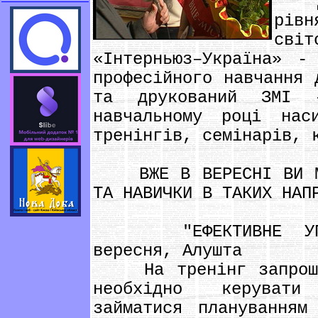
Для
рів
сві
«Інтерньюз–Україна» -
професійного навчання 
та друкований ЗМІ 
навчальному році нас
тренінгів, семінарів, 
ВЖЕ В ВЕРЕСНІ ВИ МОЖ
ТА НАВИЧКИ В ТАКИХ НАП
"ЕФЕКТИВНЕ УПРАВ
вересня, Алушта
На тренінг запрошую
необхідно керувати
займатися плануванням