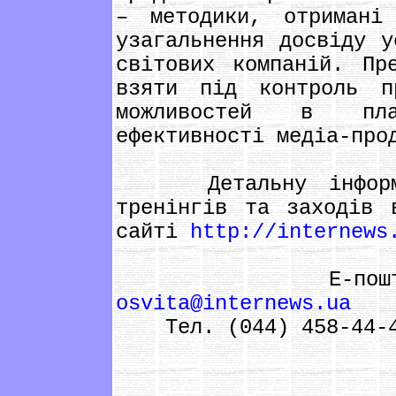
– методики, отримані
узагальнення досвіду у
світових компаній. Пр
взяти під контроль п
можливостей в пла
ефективності медіа-про
Детальну інформац
тренінгів та заходів 
сайті
http://internews
Е-пошта від
osvita@internews.ua
Тел. (044) 458-44-40