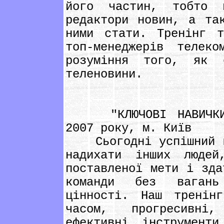
його частин, тобто ш
редактори новин, а та
ними стати. Тренінг 
топ-менеджерів телеко
розуміння того, як с
теленовини.
"КЛЮЧОВІ НАВИЧКИ У
2007 року, м. Київ
Сьогодні успішний ке
надихати інших людей
поставленої мети і зда
команди без вагань
цінності. Наш тренін
часом, прогресивні
ефективні інструмент