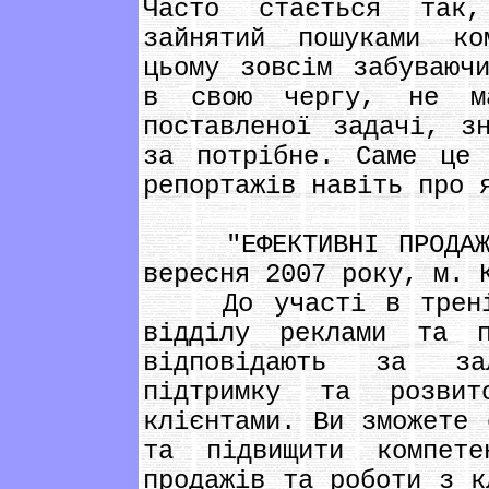
Часто стається так,
зайнятий пошуками ко
цьому зовсім забуваюч
в свою чергу, не ма
поставленої задачі, з
за потрібне. Саме це 
репортажів навіть про 
"ЕФЕКТИВНІ ПРОДАЖІ 
вересня 2007 року, м. 
До участі в тренінг
відділу реклами та п
відповідають за за
підтримку та розвит
клієнтами. Ви зможете 
та підвищити компете
продажів та роботи з к