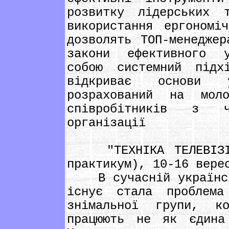
розвитку лідерських 
використання ергономі
дозволять ТОП-менеджер
закони ефективного у
собою системний підх
відкриває основи 
розрахований на мол
співробітників з ч
організації
"ТЕХНІКА ТЕЛЕВІЗІЙН
практикум), 10-16 вере
В сучасній українськ
існує стала проблема
знімальної групи, к
працюють не як єдина