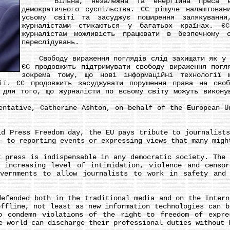
Вільна, незалежна та енергійна преса є не
демократичного суспільства. ЄС рішуче налаштова
усьому світі та засуджує поширення залякуванн
журналістами стикаються у багатьох країнах. Є
журналістам можливість працювати в безпечному 
переслідувань.
Свободу вираження поглядів слід захищати як у т
ЄС продовжить підтримувати свободу вираження погл
зокрема тому, що нові інформаційні технології 
ії. ЄС продовжить засуджувати порушення права на сво
 для того, що журналісти по всьому світу можуть викону
ative, Catherine Ashton, on behalf of the European Un
Press Freedom day, the EU pays tribute to journalists 
- to reporting events or expressing views that many migh
ress is indispensable in any democratic society. The E
 increasing level of intimidation, violence and censo
vernments to allow journalists to work in safety and
ended both in the traditional media and on the Interne
offline, not least as new information technologies can b
o condemn violations of the right to freedom of expr
e world can discharge their professional duties without 