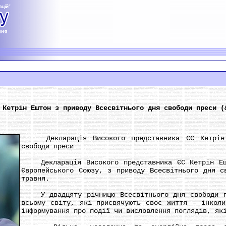
 Кетрін Ештон з приводу Всесвітнього дня свободи преси (
Декларація Високого представника ЄС Кетрін Е
свободи преси
Декларація Високого представника ЄС Кетрін Ешт
Європейського Союзу, з приводу Всесвітнього дня с
травня.
У двадцяту річницю Всесвітнього дня свободи пр
всьому світу, які присвячують своє життя – інкол
інформування про події чи висловлення поглядів, як