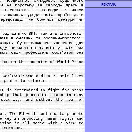
одмінною складовою будь-якого
РЕКЛАМА
ний на боротьбу за свободу преси в
я, насильства та цензури, з якими
С закликає уряди всіх країн дати
середовищі, не боячись цензури чи
радиційних ЗМІ, так і в інтернеті.
ядів в онлайн- та оффлайн-просторі,
можуть бути ключовим чинником для
боду вираження поглядів у всіх без
вати свій професійний обов’язок без
ion on the occasion of World Press
worldwide who dedicate their lives
t prefer to silence.
U is determined to fight for press
rship that journalists face in many
 security, and without the fear of
t. The EU will continue to promote
e key in promoting human rights and
ession in all media with a view to
hindrance.