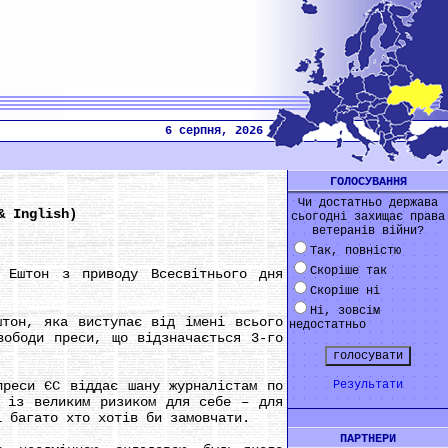
6 серпня, 2026
ГОЛОСУВАННЯ
Чи достатньо держава
& Inglish)
сьогодні захищає права
ветеранів війни?
Так, повністю
Скоріше так
штон з приводу Всесвітнього дня
Скоріше ні
Ні, зовсім
он, яка виступає від імені всього
недостатньо
вободи преси, що відзначається 3-го
еси ЄС віддає шану журналістам по
Результати
и із великим ризиком для себе – для
і багато хто хотів би замовчати.
ПАРТНЕРИ