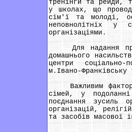
тренінги та рейди, т
у школах, що провод
сім'ї та молоді, о
неповнолітніх у с
організаціями.
Для надання прак
домашнього насильств
центри соціально-
м.Івано-Франківську 
Важливим фактором
сімей, у подоланні
поєднання зусиль о
організацій, релігій
та засобів масової і