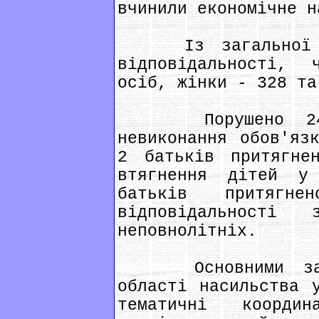
вчинили економічне н
Із загальної кіл
відповідальності, 
осіб, жінки - 328 та
Порушено 24 кр
невиконання обов'яз
2 батьків притягне
втягнення дітей у
батьків притягне
відповідальності
неповнолітніх.
Основними заход
області насильства 
тематичні коорди