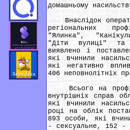
домашньому насильств
Внаслідок оператив
регіональних про
"Ялинка", "Каніку
"Діти вулиці" та
виявлено і поставл
які вчинили насиль
які негативно впли
406 неповнолітніх пр
Всього на профіла
внутрішніх справ об
які вчинили насиль
році на облік поста
893 особи, які вчин
- сексуальне, 152 - 