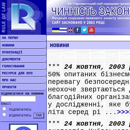
НА ПЕРШУ
НОВИНИ
НОВИНИ
ПУБЛІКАЦІЇ
ДОКУМЕНТИ
***
24 жовтня, 2003
ГОЛОСУВАННЯ
50% опитаних бізнесм
РЕСУРСИ ДЛЯ НУО
ПРО НАС
перевагу безпосередн
ПРОЕКТИ
неохоче звертаються 
підписатися на новини
благодійних організа
у дослідженні, яке б
Email
підписатись
літа серед рі ...
>>>
відписатись
***
24 жовтня, 2003