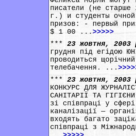
Феликса Морли могут 
писатели (не старше 
г.) и студенты очной
призов: - первый при
$ 1 00 ...
>>>>>
***
23 жовтня, 2003
грудня під егідою ЮН
проводиться щорічний
телебачення. ...
>>>>
***
23 жовтня, 2003
КОНКУРС ДЛЯ ЖУРНАЛІС
САНІТАРІЇ ТА ГІГІЄНИ
зі співпраці у сфері
каналізації — органі
входять багато зацік
співпраці з Міжнарод
...
>>>>>