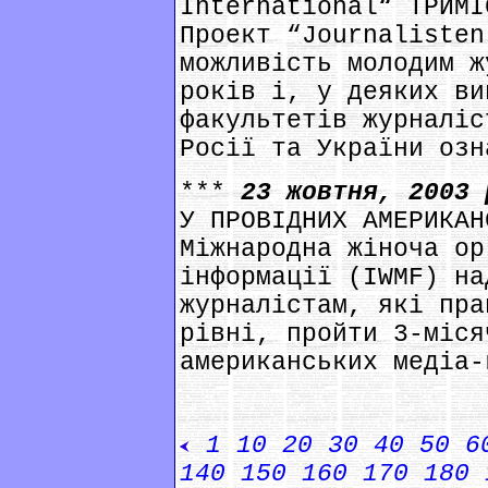
International“ ТРИМІ
Проект “Journalisten
можливість молодим ж
років і, у деяких ви
факультетів журналіс
Росії та України озн
***
23 жовтня, 2003
У ПРОВІДНИХ АМЕРИКАН
Міжнародна жіноча ор
інформації (IWMF) на
журналістам, які пра
рівні, пройти 3-міся
американських медіа-
1
10
20
30
40
50
6
140
150
160
170
180