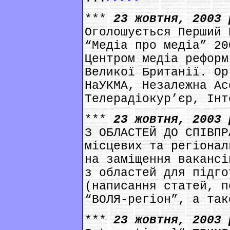
***
23 жовтня, 2003
Оголошується Перший 
“Медіа про медіа” 20
Центром медіа реформ
Великої Британії. Ор
НаУКМА, Незалежна Ас
Телерадіокур’єр, Інт
***
23 жовтня, 2003
З ОБЛАСТЕЙ ДО СПІВПР
місцевих та регіонал
на заміщення вакансі
з областей для підго
(написання статей, п
“ВОЛЯ-регіон”, а так
***
23 жовтня, 2003