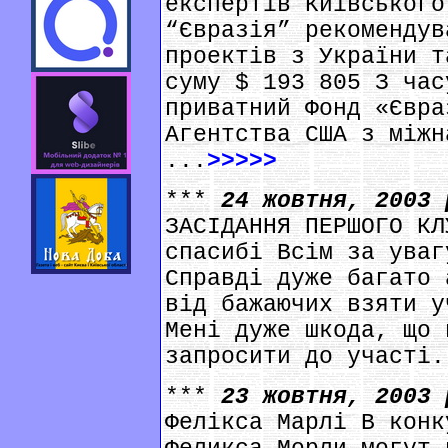
експертів Київського
“Євразія” рекомендув
проектів з України т
суму $ 193 805 З час
приватний Фонд «Євра
Агентства США з міжн
...
>>>>>
***
24 жовтня, 2003
ЗАСІДАННЯ ПЕРШОГО КЛ
спасибі Всім за уваг
Справді дуже багато 
від бажаючих взяти у
Мені дуже шкода, що 
запросити до участі.
***
23 жовтня, 2003
Фелікса Марлі В конк