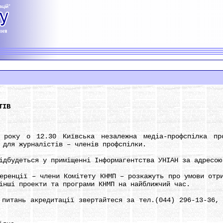
ТІВ
 о 12.30 Київська незалежна медіа-профспілка пров
 для журналістів – членів профспілки.
удеться у приміщенні Інформагентства УНІАН за адресою:
нції – члени Комітету КНМП – розкажуть про умови отрим
інші проекти та програми КНМП на найближчий час.
тань акредитації звертайтеся за тел.(044) 296-13-36, 2