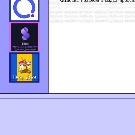
Київська незалежна медіа-профсп