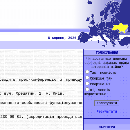
8 серпня, 2026
ГОЛОСУВАННЯ
Чи достатньо держава
сьогодні захищає права
ветеранів війни?
Так, повністю
Скоріше так
одить прес-конференцію з приводу
Скоріше ні
Ні, зовсім
 вул. Хрещатик, 2, м. Київ.
недостатньо
ання та особливості функціонування
Результати
30-69 81. (акредитація проводиться
ПАРТНЕРИ