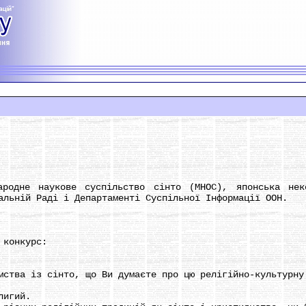
не наукове суспільство сінто (МНОС), японська неком
альній Раді і Департаменті Суспільної Інформації ООН.
конкурс:
тва із сінто, що Ви думаєте про цю релігійно-культурну
лигий.