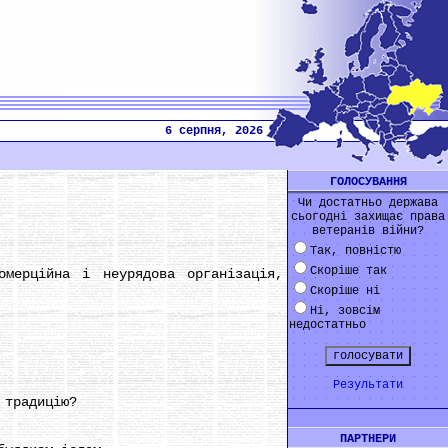
6 серпня, 2026
ГОЛОСУВАННЯ
Чи достатньо держава
сьогодні захищає права
ветеранів війни?
Так, повністю
Скоріше так
ерційна і неурядова організація,
Скоріше ні
Ні, зовсім
недостатньо
Результати
 традицію?
ПАРТНЕРИ