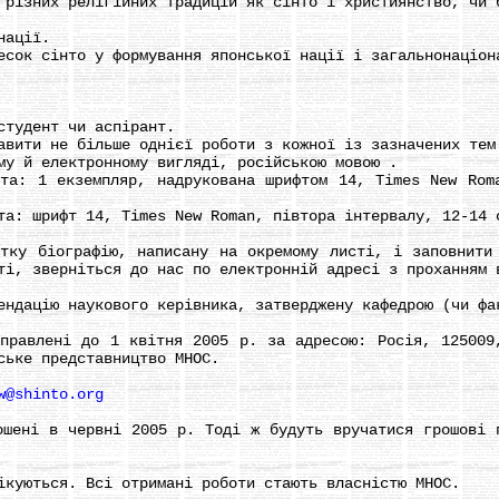
зних релігійних традицій як сінто і християнство, чи 
нації.
к сінто у формування японської нації і загальнонаціон
тудент чи аспірант.
ити не більше однієї роботи з кожної із зазначених тем
 й електронному вигляді, російською мовою .
 1 екземпляр, надрукована шрифтом 14, Tіmes New Roma
: шрифт 14, Tіmes New Roman, півтора інтервалу, 12-14 
 біографію, написану на окремому листі, і заповнити 
ті, зверніться до нас по електронній адресі з проханням 
дацію наукового керівника, затверджену кафедрою (чи фа
влені до 1 квітня 2005 р. за адресою: Росія, 125009,
ське представництво МНОС.
w@shіnto.org
ні в червні 2005 р. Тоді ж будуть вручатися грошові п
уються. Всі отримані роботи стають власністю МНОС.