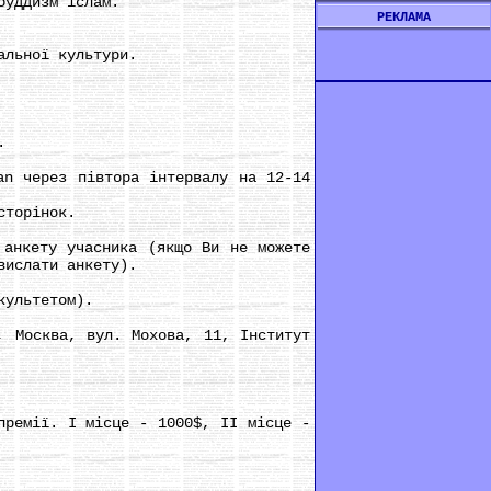
буддизм іслам.
РЕКЛАМА
альної культури.
.
n через півтора інтервалу на 12-14
сторінок.
анкету учасника (якщо Ви не можете
вислати анкету).
культетом).
 Москва, вул. Мохова, 11, Інститут
ремії. І місце - 1000$, ІІ місце -