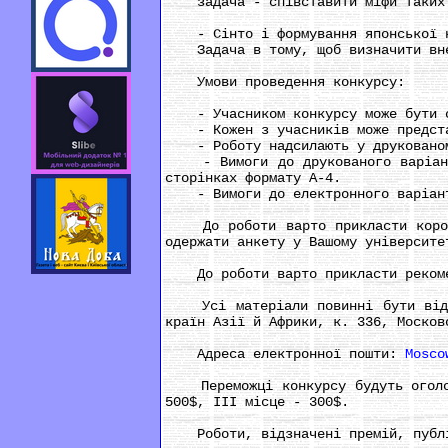
задача - співставити міфи таких рі
- Сінто і формування японської 
Задача в тому, щоб визначити внесо
Умови проведення конкурсу:
- Учасником конкурсу може бути с
- Кожен з учасників може представ
- Роботу надсилають у друкованому
- Вимоги до друкованого варіанта:
сторінках формату А-4.
- Вимоги до електронного варіанта
До роботи варто прикласти коротку
одержати анкету у Вашому університе
До роботи варто прикласти рекомен
Усі матеріали повинні бути відпра
країн Азії й Африки, к. 336, Москов
Адреса електронної пошти:
Mosco
Переможці конкурсу будуть оголоше
500$, ІІІ місце - 300$.
Роботи, відзначені премій, публік