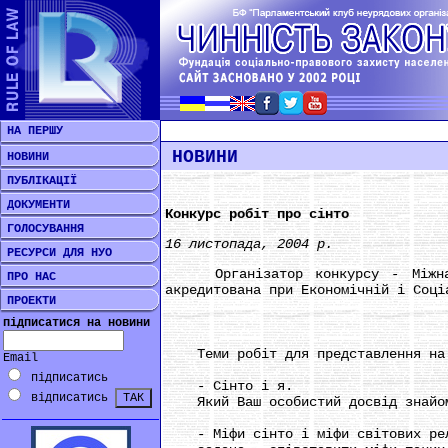
НА ПЕРШУ
НОВИНИ
НОВИНИ
ПУБЛІКАЦІЇ
ДОКУМЕНТИ
Конкурс робіт про сінто
ГОЛОСУВАННЯ
16 листопада, 2004 р.
РЕСУРСИ ДЛЯ НУО
Організатор конкурсу - Міжнарод
ПРО НАС
акредитована при Економічній і Соці
ПРОЕКТИ
підписатися на новини
Теми робіт для представлення на 
Email
підписатись
- Сінто і я.
відписатись
Який Ваш особистий досвід знайомс
- Міфи сінто і міфи світових ре