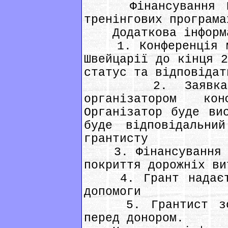
Фінансування НЕ 
тренінгових програма
Додаткова інформ
1. Конференція ма
Швейцарії до кінця 2
статус та відповідат
2. Заявка має
організатором ко
Організатор буде ви
буде відповідальни
грантисту
3. Фінансування мо
покриття дорожніх ви
4. Грант надаєтьс
допомоги
5. Грантист зобо
перед донором.