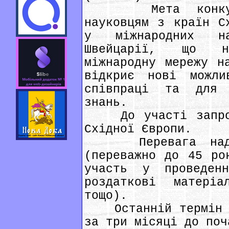
Мета конкурсу:
науковцям з країн С
у міжнародних на
Швейцарії, що н
міжнародну мережу н
відкриє нові можли
співпраці та для 
знань.
До участі запрошу
Східної Європи.
Перевага надаєт
(переважно до 45 ро
участь у проведенн
роздаткові матеріа
тощо).
Останній термін по
за три місяці до поч