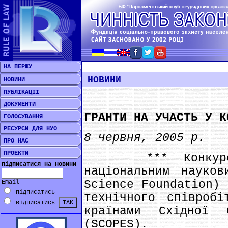
НА ПЕРШУ
НОВИНИ
НОВИНИ
ПУБЛІКАЦІЇ
ДОКУМЕНТИ
ГРАНТИ НА УЧАСТЬ У К
ГОЛОСУВАННЯ
РЕСУРСИ ДЛЯ НУО
8 червня, 2005 р.
ПРО НАС
ПРОЕКТИ
*** Конкурс ог
підписатися на новини
національним науков
Science Foundation) 
Email
підписатись
технічного співробі
відписатись
країнами Східної
(SCOPES).