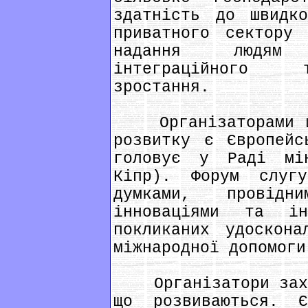
здатність до швидко
приватного сектору 
надання людям 
інтеграційного т
зростання.
Організаторами що
розвитку є Європейс
головує у Раді мі
Кіпр). Форум слуг
думками, провідн
інноваціями та ін
покликаних удоскона
міжнародної допомоги
Організатори заход
що розвиваються. Є