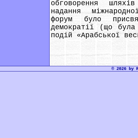
обговорення шляхів
надання міжнародно
форум було присв
демократії (що була
подій «Арабської вес
© 2026 by 