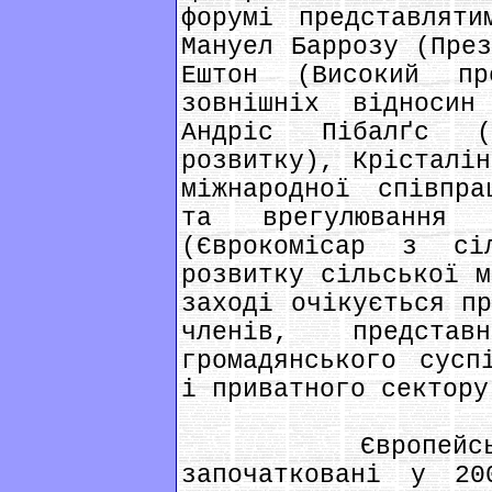
форумі представляти
Мануел Баррозу (През
Ештон (Високий п
зовнішніх відносин
Андріс Пібалґс (
розвитку), Крісталін
міжнародної співпра
та врегулювання
(Єврокомісар з сі
розвитку сільської м
заході очікується пр
членів, представ
громадянського сусп
і приватного сектору
Європейські 
започатковані у 2