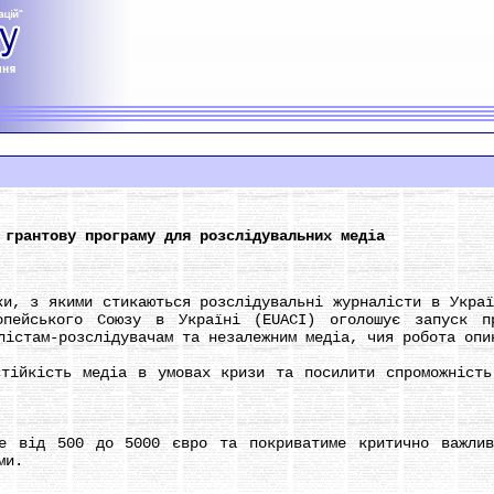
 грантову програму для розслідувальних медіа
 з якими стикаються розслідувальні журналісти в Україн
опейського Союзу в Україні (EUACI) оголошує запуск п
лістам-розслідувачам та незалежним медіа, чия робота опи
кість медіа в умовах кризи та посилити спроможність 
ід 500 до 5000 євро та покриватиме критично важливі
ми.