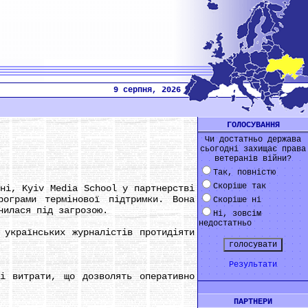
9 серпня, 2026
ГОЛОСУВАННЯ
Чи достатньо держава
сьогодні захищає права
ветеранів війни?
Так, повністю
Скоріше так
і, Kyiv Media School у партнерстві
рограми термінової підтримки. Вона
Скоріше ні
нилася під загрозою.
Ні, зовсім
недостатньо
українських журналістів протидіяти
Результати
 витрати, що дозволять оперативно
ПАРТНЕРИ