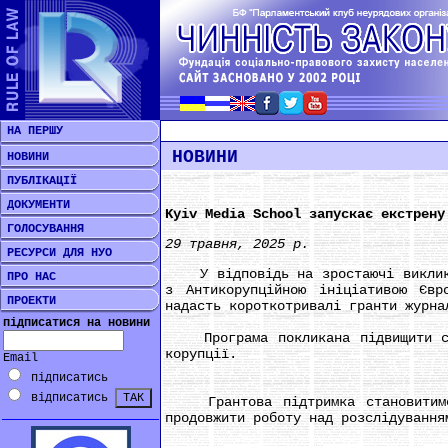
НА ПЕРШУ
НОВИНИ
НОВИНИ
ПУБЛІКАЦІЇ
ДОКУМЕНТИ
Kyiv Media School запускає екстрену
ГОЛОСУВАННЯ
29 травня, 2025 р.
РЕСУРСИ ДЛЯ НУО
У відповідь на зростаючі виклики,
ПРО НАС
з Антикорупційною ініціативою Євр
ПРОЕКТИ
надасть короткотривалі гранти журна
підписатися на новини
Програма покликана підвищити стій
корупції.
Email
підписатись
відписатись
Грантова підтримка становитиме в
продовжити роботу над розслідування