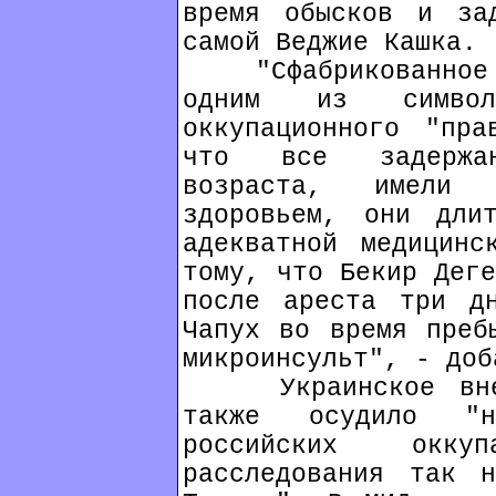
время обысков и за
самой Веджие Кашка.
"Сфабрикованное "
одним из символ
оккупационного "пра
что все задержан
возраста, имели 
здоровьем, они дли
адекватной медицинс
тому, что Бекир Деге
после ареста три д
Чапух во время преб
микроинсульт", - доб
Украинское внешн
также осудило "н
российских окку
расследования так н