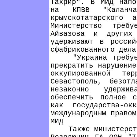
Тахрир". В МИД напо
на КПВВ "Каланча
крымскотатарского 
Министерство требу
Айвазова и других
удерживают в россий
сфабрикованного дела
"Украина требует 
прекратить нарушение
оккупированной т
Севастополь, безотл
незаконно удержи
обеспечить полное с
как государства-ок
международным правом
МИД
Также министерство