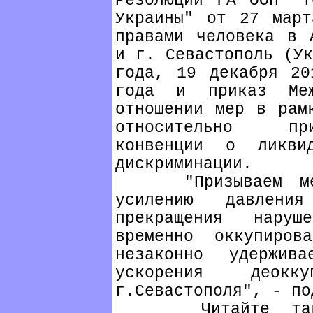
Резолюции ГА ООН "Т
Украины" от 27 март
правами человека в 
и г. Севастополь (Ук
года, 19 декабря 20
года и приказ Ме
отношении мер в рам
относительно при
конвенции о ликви
дискриминации.
"Призываем между
усилению давлен
прекращения нару
временно оккупиров
незаконно удержив
ускорения део
г.Севастополя", - по
Читайте также: