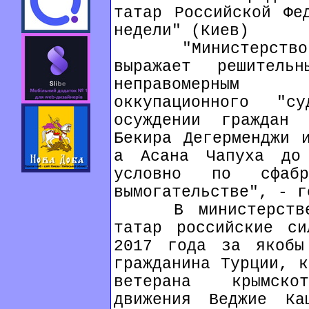
татар Российской Фе
недели" (Киев)
"Министерство ин
выражает решител
неправомерным 
оккупационного "
осуждении граждан 
Бекира Дегерменджи 
а Асана Чапуха до
условно по сфабр
вымогательстве", - г
В министерстве н
татар российские си
2017 года за якобы
гражданина Турции, к
ветерана крымскот
движения Веджие Ка