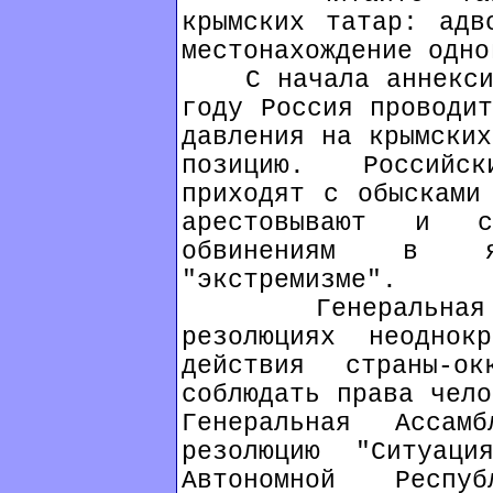
крымских татар: адв
местонахождение одно
С начала аннексии 
году Россия проводит
давления на крымских
позицию. Российс
приходят с обысками
арестовывают и с
обвинениям в я
"экстремизме".
Генеральная Ас
резолюциях неоднок
действия страны-о
соблюдать права чело
Генеральная Асса
резолюцию "Ситуац
Автономной Респ