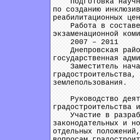
Подготовка научных
по созданию инклюзи
реабилитационных це
Работа в составе 
экзаменационной ком
2007 – 2011
Днепровская район
государственная адм
Заместитель начал
градостроительства,
землепользования.
Руководство деяте
градостроительства 
Участие в разрабо
законодательных и н
отдельных положений
вопросам градострои