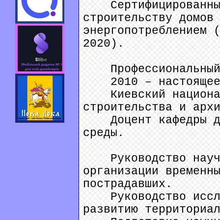
Сертифицированный
строительству домов
энергопотреблением 
2020).
Профессиональный
2010 – настоящее
Киевский национал
строительства и арх
Доцент кафедры ди
среды.
Руководство научны
организации временн
пострадавших.
Руководство исслед
развитию территориа