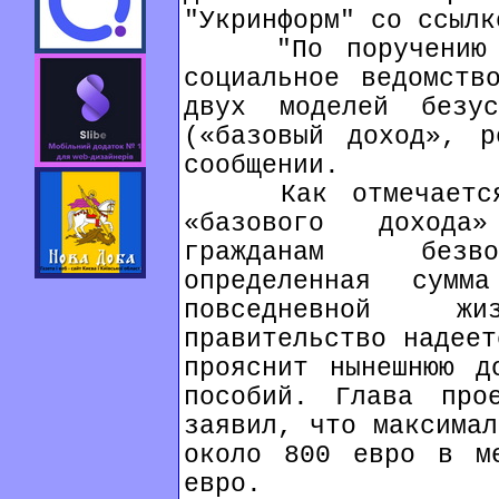
"Укринформ" со ссылк
"По поручению пр
социальное ведомств
двух моделей безус
(«базовый доход», p
сообщении.
Как отмечается, 
«базового дохода
гражданам безво
определенная сумм
повседневной ж
правительство надеет
прояснит нынешнюю д
пособий. Глава про
заявил, что максимал
около 800 евро в м
евро.