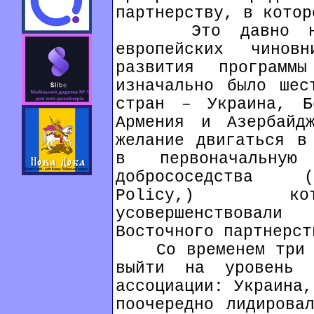
партнерству, в котор
Это давно назр
европейских чинов
развития программы
изначально было шес
стран – Украина, Б
Армения и Азербайд
желание двигаться в
в первоначальную
добрососедства (
Policy,) кот
усовершенствовал
Восточного партнерст
Со временем три из
выйти на уровень 
ассоциации: Украина,
поочередно лидирова