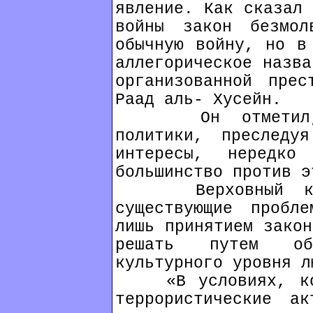
явление. Как сказал 
войны закон безмо
обычную войну, но в
аллегорическое назва
организованной прес
Раад аль- Хусейн.
Он отметил, чт
политики, преследу
интересы, нередко 
большинство против э
Верховный коми
существующие пробл
лишь принятием закон
решать путем об
культурного уровня л
«В условиях, когд
террористические а