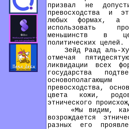
призвал не допуст
превосходства и эт
любых формах, а 
использовать про
меньшинств в це
политических целей.
Зейд Раад аль-Хусе
отмечая пятидесят
ликвидации всех фо
государства подтв
основополагающи
превосходства, осно
цвета кожи, родо
этнического происхож
«Мы видим, как в
возрождается этнич
разных его проявл