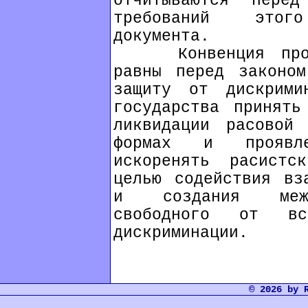
отчитываются пере
требований этого
документа.
Конвенция провоз
равны перед законо
защиту от дискрими
государства принять
ликвидации расовой
формах и проявле
искоренять расист
целью содействия вз
и создания между
свободного от в
дискриминации.
© 2026 by 