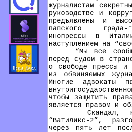
журналистам секретн
руководстве и корру
предъявлены и высо
папского града-г
инопрессы в Итали
наступлением на “сво
“Мы все сообщили
перед судом в стран
о свободе прессы и 
из обвиняемых журн
Многие адвокаты п
внутригосударственно
чтобы защитить прав
является правом и об
Скандал, котор
“Ватиликс-2”, раз
через пять лет пос