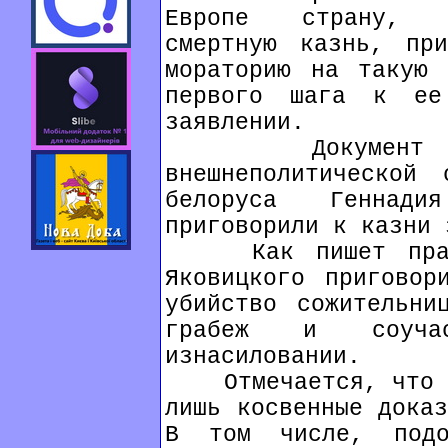
Европе страну, п
смертную казнь, при
мораторию на такую 
первого шага к ее
заявлении.
Документ был 
внешнеполитической
белоруса Геннади
приговорили к казни 
Как пишет правоз
Яковицкого приговор
убийство сожительни
грабеж и соуч
изнасиловании.
Отмечается, что на
лишь косвенные доказ
В том числе, подоз