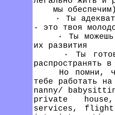
легально жить и 
мы обеспечим
· Ты адекватно
- это твоя молод
· Ты можешь ув
их развития
· Ты готов по
распространять в
Но помни, что 
тебе работать на
nanny/ babysitti
private house
services, fligh