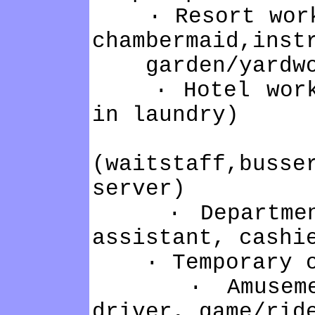
· Resort work (
chambermaid,inst
garden/yardwo
· Hotel work (
in laundry)
· Res
(waitstaff,busse
server)
· Department s
assistant, cashi
· Temporary off
· Amusement 
driver, game/rid