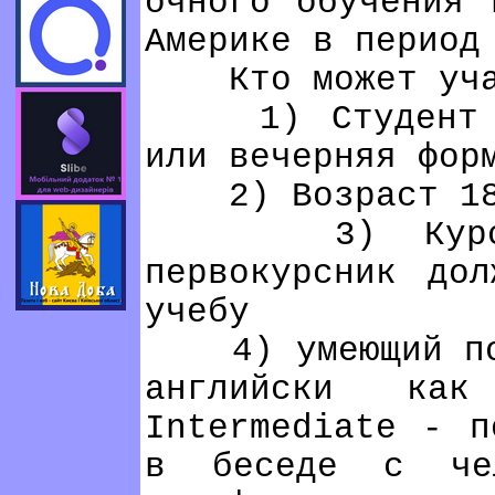
очного обучения 
Америке в период
Кто может участ
1) Студент очн
или вечерняя фор
2) Возраст 18
3) Курс, вс
первокурсник дол
учебу
4) умеющий пони
английски ка
Intermediate - п
в беседе с че