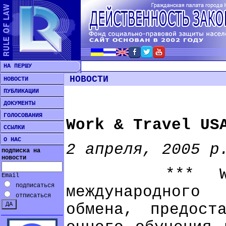
НА ПЕРШУ
НОВОСТИ
НОВОСТИ
ПУБЛИКАЦИИ
ДОКУМЕНТЫ
ГОЛОСОВАНИЯ
Work & Travel US
ССЫЛКИ
О НАС
2 апреля, 2005 р
подписка на
новости
*** Work &
Email
подписаться
международного
отписаться
обмена, предост