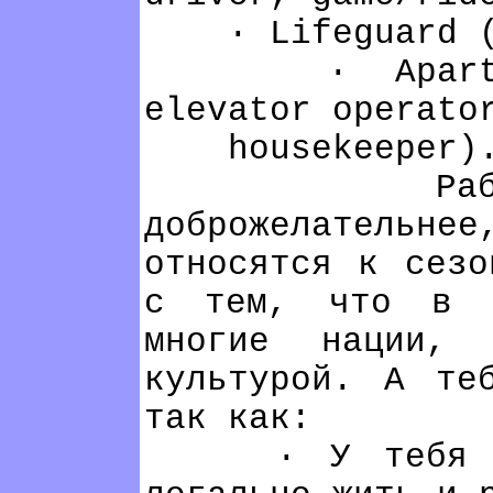
· Lifeguard (p
· Apartment 
elevator operato
housekeeper)
Работодат
доброжелатель
относятся к сезо
с тем, что в э
многие нации, 
культурой. А те
так как:
· У тебя буду