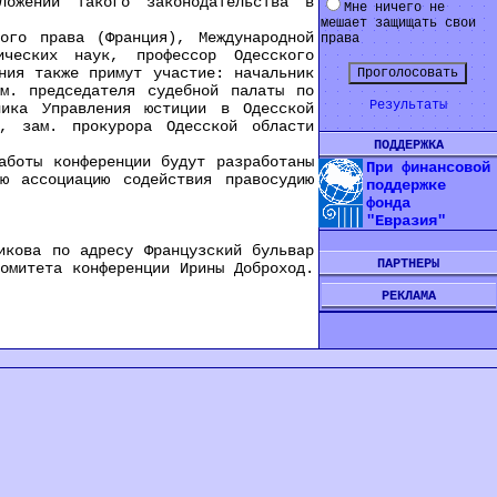
ложений такого законодательства в
Мне ничего не
мешает защищать свои
го права (Франция), Международной
права
ических наук, профессор Одесского
ния также примут участие: начальник
м. председателя судебной палаты по
Результаты
ника Управления юстиции в Одесской
, зам. прокурора Одесской области
ПОДДЕРЖКА
боты конференции будут разработаны
При финансовой
ю ассоциацию содействия правосудию
поддержке
фонда
"Евразия"
ова по адресу Французский бульвар
ПАРТНЕРЫ
омитета конференции Ирины Доброход.
РЕКЛАМА