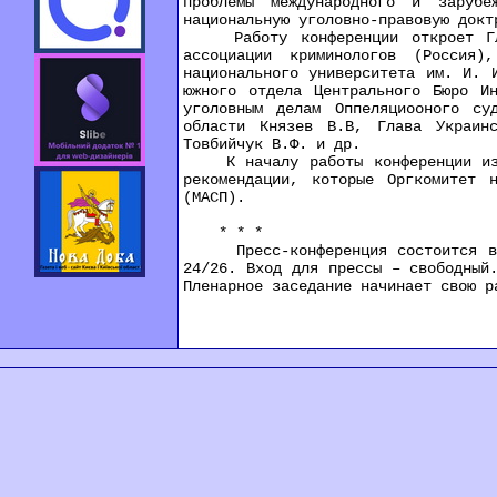
проблемы международного и зарубе
национальную уголовно-правовую докт
Работу конференции откроет Глава
ассоциации криминологов (Россия)
национального университета им. И. 
южного отдела Центрального Бюро И
уголовным делам Оппеляциооного су
области Князев В.В, Глава Украин
Товбийчук В.Ф. и др.
К началу работы конференции издан
рекомендации, которые Оргкомитет 
(МАСП).
* * *
Пресс-конференция состоится в ак
24/26. Вход для прессы – свободный
Пленарное заседание начинает свою р