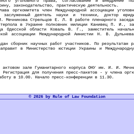
жного уголовного права, согласование и внедрение по
рину, законодательство, практическую деятельность.
 оргкомитета член Международной ассоциации уголовно
, заслуженный деятель науки и техники, доктор юрид
И. Мечникова Стрельцов Е. Л. В работе пленарного заседа
нтерпола в Украине полковник милиции Канивец П. И., за
да Одесской области Коваль В. Г., заместитель началь
ской ассоциации Международной Амнистии Н. В. Дульнева
 сборник научных работ участников. По результатам ра
направит в Министерство юстиции Украины и Международну
товом зале Гуманитарного корпуса ОНУ им. И. И. Мечник
. Регистрация для получения пресс-пакетов - у члена оргк
аботу в 10.00. Начало пресс-конференции в 11.30.
© 2026 by Rule of Law Foundation