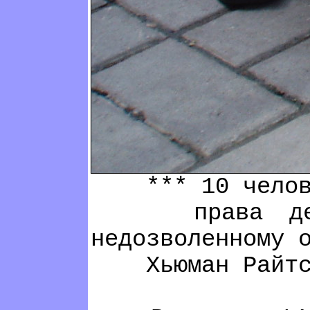
*** 10 человек,
права депорти
недозволенному 
Хьюман Райтс