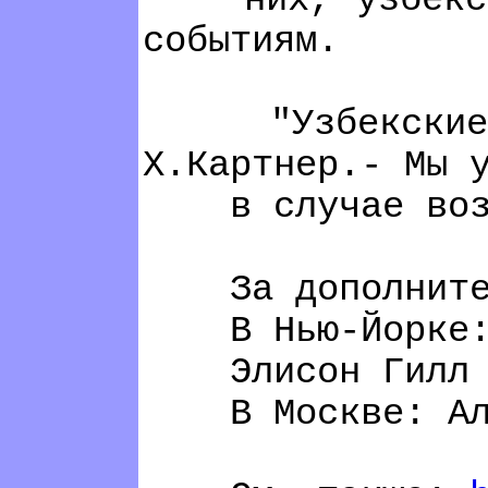
них, узбекская
событиям.
"Узбекские беж
Х.Картнер.- Мы 
в случае возвра
За дополнитель
В Нью-Йорке: Р
Элисон Гилл +1
В Москве: Алек