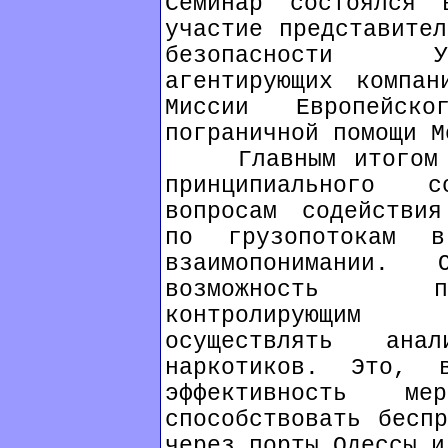
Семинар состоялся
участие представител
безопасности У
агентирующих компан
Миссии Европейск
пограничной помощи М
Главным итогом се
принципиального 
вопросам содействия
по грузопотокам 
взаимопонимании.
возможность п
контролирующим 
осуществлять ана
наркотиков. Это, 
эффективность 
способствовать беспр
через порты Одессы и