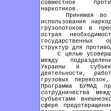
совместное проти
наркотиков.
Принимая во вни
использования нарко
грузопотоков в пре
острая необходимо
государственных 
структур для противо
С целью усовершен
между подразделе
Украины и субъект
деятельности, раб
грузовых перевозок
Программа БУМАД пр
сотрудничества меж
субъектами внешнеэк
сфере предотвращени