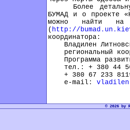
Более детальную 
БУМАД и о проекте «
можно найти на в
(
http://bumad.un.kie
координатора:
Владилен Литновс
региональный коорд
Программа развити
тел.: + 380 44 50
+ 380 67 233 811
е-mail:
vladilen
© 2026 by 