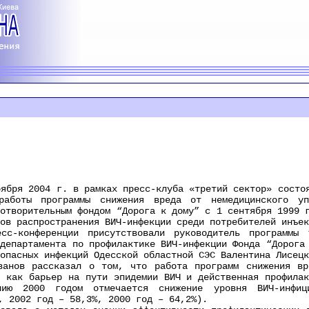
я 2004 г. в рамках пресс-клуба «третий сектор» состоял
работы программы снижения вреда от немедицинского уп
готворительным фондом “Дорога к дому” с 1 сентября 1999 
ов распространения ВИЧ-инфекции среди потребителей инъек
нференции присутствовали руководитель программы “
 департамента по профилактике ВИЧ-инфекции Фонда “Дорога
опасных инфекций Одесской областной СЭС Валентина Лисецк
в рассказал о том, что работа программ снижения вре
ь как барьер на пути эпидемии ВИЧ и действенная профилак
ию 2000 годом отмечается снижение уровня ВИЧ-инфици
, 2002 год – 58,3%, 2000 год – 64,2%).