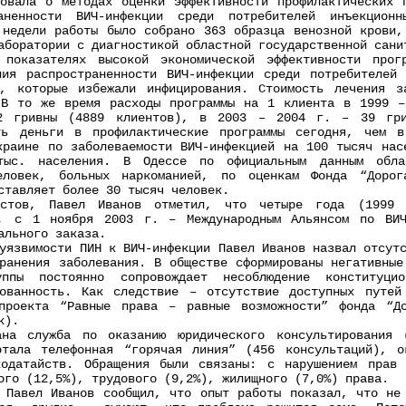
ла о методах оценки эффективности профилактических п
ненности ВИЧ-инфекции среди потребителей инъекционн
 недели работы было собрано 363 образца венозной крови,
аборатории с диагностикой областной государственной сани
зателях высокой экономической эффективности програ
ия распространенности ВИЧ-инфекции среди потребителей
, которые избежали инфицирования. Стоимость лечения з
 В то же время расходы программы на 1 клиента в 1999 –
 гривны (4889 клиентов), в 2003 – 2004 г. – 39 гри
ть деньги в профилактические программы сегодня, чем 
краине по заболеваемости ВИЧ-инфекцией на 100 тысяч нас
ыс. населения. В Одессе по официальным данным облас
еловек, больных наркоманией, по оценкам Фонда “Дорог
ставляет более 30 тысяч человек.
, Павел Иванов отметил, что четыре года (1999 – 
”, с 1 ноября 2003 г. – Международным Альянсом по ВИ
ального заказа.
вимости ПИН к ВИЧ-инфекции Павел Иванов назвал отсутс
транения заболевания. В обществе сформированы негативные
пы постоянно сопровождает несоблюдение конституци
рованность. Как следствие – отсутствие доступных путей
проекта “Равные права – равные возможности” фонда “Д
к).
лужба по оказанию юридического консультирования (6
отала телефонная “горячая линия” (456 консультаций), о
одатайств. Обращения были связаны: с нарушением прав 
ого (12,5%), трудового (9,2%), жилищного (7,0%) права.
вел Иванов сообщил, что опыт работы показал, что не 