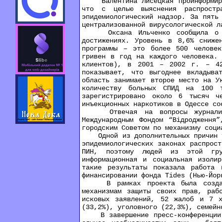
Валентина Лисецкая проинформирова
что с целью выяснения распростра
эпидемиологический надзор. За пять
централизованной вирусологической л
Оксана Ильченко сообщила о пока
достижениях. Уровень в 8,6% снижен
программы – это более 500 человек
гривен в год на каждого человека.
клиентов), в 2001 – 2002 г. – 42
показывает, что выгоднее вкладыва
область занимает второе место на У
количеству больных СПИД на 100 т
зарегистрировано около 6 тысяч ч
инъекционных наркотиков в Одессе со
Отвечая на вопросы журналистов
Международным Фондом “Відродження
городским Советом по механизму соци
Одной из дополнительных причин уяз
эпидемиологических законах распрос
ПИН, поэтому людей из этой груп
информационная и социальная изоли
такие результаты показала работа 
финансировании фонда Tides (Нью-Йор
В рамках проекта была создана с
механизмам защиты своих прав, раб
исковых заявлений, 52 жалоб и 7 х
(33,2%), уголовного (22,3%), семейн
В завершение пресс-конференции Па