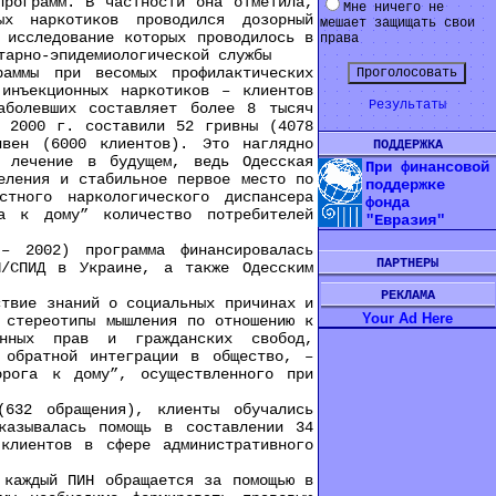
рограмм. В частности она отметила,
Мне ничего не
ых наркотиков проводился дозорный
мешает защищать свои
 исследование которых проводилось в
права
тарно-эпидемиологической службы
ммы при весомых профилактических
 инъекционных наркотиков – клиентов
Результаты
аболевших составляет более 8 тысяч
 2000 г. составили 52 гривны (4078
вен (6000 клиентов). Это наглядно
ПОДДЕРЖКА
в лечение в будущем, ведь Одесская
При финансовой
еления и стабильное первое место по
поддержке
тного наркологического диспансера
фонда
а к дому” количество потребителей
"Евразия"
2002) программа финансировалась
ПАРТНЕРЫ
Ч/СПИД в Украине, а также Одесским
РЕКЛАМА
твие знаний о социальных причинах и
Your Ad Here
 стереотипы мышления по отношению к
онных прав и гражданских свобод,
 обратной интеграции в общество, –
орога к дому”, осуществленного при
32 обращения), клиенты обучались
казывалась помощь в составлении 34
клиентов в сфере административного
каждый ПИН обращается за помощью в