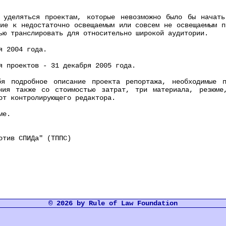
еляться проектам, которые невозможно было бы начать 
ние к недостаточно освещаемым или совсем не освещаемым п
ью транслировать для относительно широкой аудитории.
 2004 года.
проектов - 31 декабря 2005 года.
одробное описание проекта репортажа, необходимые по
ания также со стоимостью затрат, три материала, резюме
от контролирующего редактора.
ме.
тив СПИДа" (ТППС)
© 2026 by Rule of Law Foundation