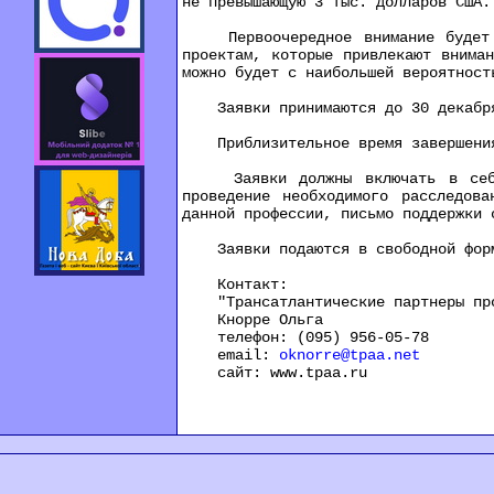
не превышающую 3 тыс. долларов США.
Первоочередное внимание будет уд
проектам, которые привлекают внима
можно будет с наибольшей вероятност
Заявки принимаются до 30 декабря
Приблизительное время завершения 
Заявки должны включать в себя п
проведение необходимого расследов
данной профессии, письмо поддержки 
Заявки подаются в свободной фор
Контакт:
"Трансатлантические партнеры про
Кнорре Ольга
телефон: (095) 956-05-78
email:
oknorre@tpaa.net
сайт: www.tpaa.ru