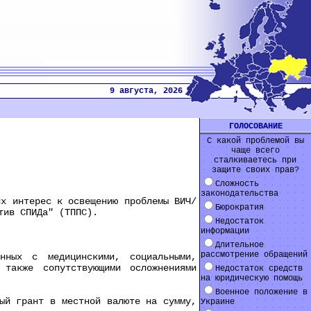
9 августа, 2026
ГОЛОСОВАНИЕ
С какой проблемой вы
чаще всего
сталкиваетесь при
защите своих прав?
Сложность
законодательства
х интерес к освещению проблемы ВИЧ/
Бюрократия
тив СПИДа" (ТППС).
Недостаток
информации
Длительное
рассмотрение обращений
ых с медицинскими, социальными,
 также сопутствующими осложнениями
Недостаток средств
на юридическую помощь
Военное положение в
й грант в местной валюте на сумму,
Украине