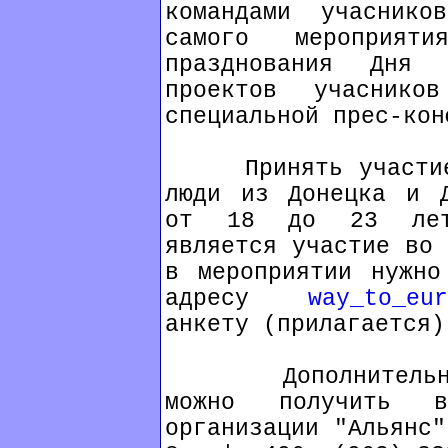
командами учаснико
самого мероприя
празднования Дня 
проектов учаснико
специальной прес-кон
Принять участие в
люди из Донецка и Д
от 18 до 23 лет.
является участие во 
в мероприятии нужно
адресу
way_to_eur
анкету (прилагается)
Дополнительную 
можно получить в
организации "Альянс"