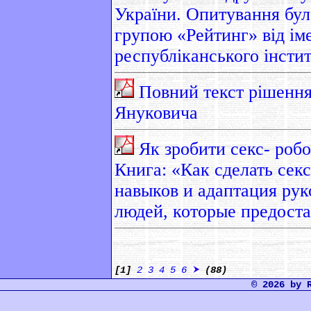
України. Опитування бу
групою «Рейтинг» від ім
республіканського інсти
Повний текст рішення
Януковича
Як зробити секс- робо
Книга: «Как сделать секс
навыков и адаптация рук
людей, которые предост
[1]
2
3
4
5
6
(88)
© 2026 by 