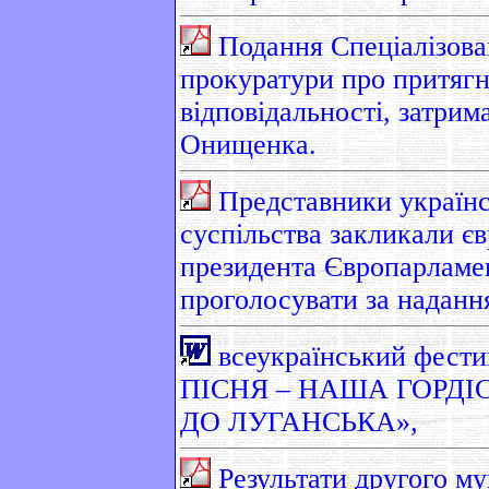
Подання Спеціалізова
прокуратури про притягн
відповідальності, затри
Онищенка.
Представники українс
суспільства закликали єв
президента Європарламе
проголосувати за наданн
всеукраїнський фест
ПІСНЯ – НАША ГОРДІС
ДО ЛУГАНСЬКА»,
Результати другого му