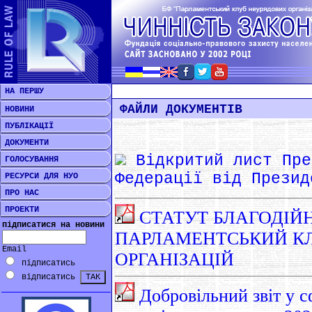
НА ПЕРШУ
ФАЙЛИ ДОКУМЕНТІВ
НОВИНИ
ПУБЛІКАЦІЇ
ДОКУМЕНТИ
Відкритий лист Пре
ГОЛОСУВАННЯ
Федерації від Презид
РЕСУРСИ ДЛЯ НУО
ПРО НАС
ПРОЕКТИ
СТАТУТ БЛАГОДІЙ
підписатися на новини
ПАРЛАМЕНТСЬКИЙ К
Email
ОРГАНІЗАЦІЙ
підписатись
відписатись
Добровільний звіт у с