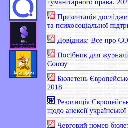
гуманітарного права. 202
Презентація досліджен
та психосоціальної підтр
Довідник: Все про C
Посібник для журналі
Союзу
Бюлетень Європейської
2018
Резолюція Європейськ
щодо анексії української 
Черговий номер бюлет