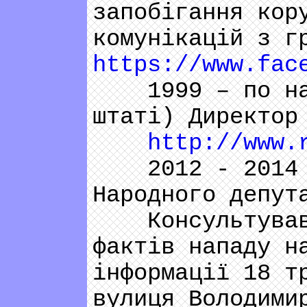
запобігання кор
комунікацій з г
https://www.fac
1999 – по наст
штаті) Директор
http://www.
2012 - 2014 – 
Народного депут
Консультував Г
фактів нападу н
інформації 18 т
вулиця Володими