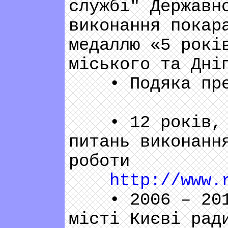
службі" Державн
виконання покар
медаллю «5 рокі
міського та Дні
• Подяка предс
• 12 років, чл
питань виконанн
роботи
http://www.
• 2006 – 2010 
місті Києві рад