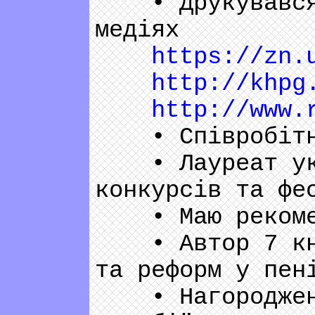
• Друкувався в
медіях
https://zn.
http://khpg
http://www.
• Співробітнич
• Лауреат укра
конкурсів та ф
• Маю рекоменд
• Автор 7 книг
та реформ у пен
• Нагороджений