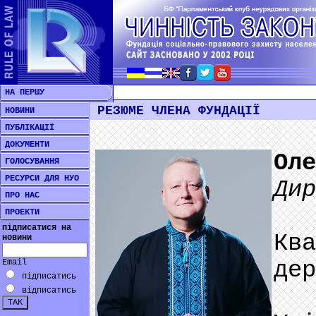
НА ПЕРШУ
РЕЗЮМЕ ЧЛЕНА ФУНДАЦІЇ
НОВИНИ
ПУБЛІКАЦІЇ
ДОКУМЕНТИ
Оле
ГОЛОСУВАННЯ
РЕСУРСИ ДЛЯ НУО
Дир
ПРО НАС
ПРОЕКТИ
підписатися на
Ква
новини
дер
Email
підписатись
Ос
відписатись