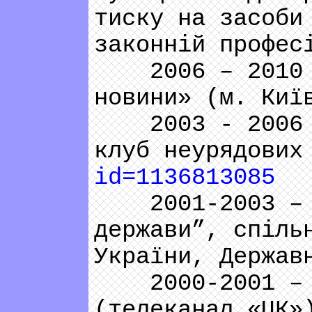
тиску на засоби
законній профес
2006 – 2010 – 
новини» (м. Киї
2003 - 2006 – 
клуб неурядових
id=1136813085
2001-2003 – ре
держави”, спіль
України, Держав
2000-2001 – Пр
(телеканал «ЦК»