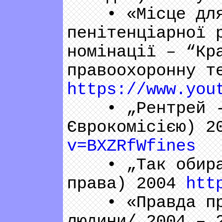
• «Місце для к
пенітенціарної 
номінації – “Кр
правоохоронну т
https://www.you
• „Рентрей - т
Єврокомісією) 
v=BXZRfWfines
• „Так обирати
права) 2004
htt
• «Правда про 
людини/ 2004 –