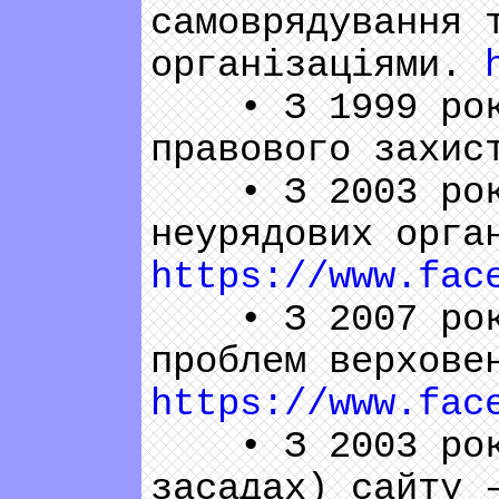
самоврядування 
організаціями.
• З 1999 року 
правового захис
• З 2003 року 
неурядових орга
https://www.fac
• З 2007 року 
проблем верхове
https://www.fac
• З 2003 року 
засадах) сайту 