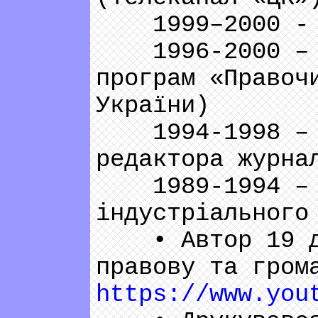
1999–2000 - Пр
1996-2000 – Ре
програм «Правоч
України)
1994-1998 – на
редактора журна
1989-1994 – ко
індустріального
• Автор 19 док
правову та гром
https://www.you