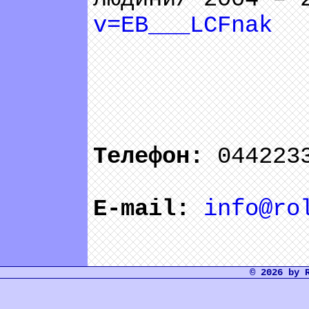
v=EB___LCFnak
Телефон:
044223
E-mail:
info@ro
© 2026 by 