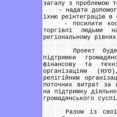
загалу з проблемою т
- надати допомогу 
їхню реінтеграцію в 
- посилити коорд
торгівлі людьми н
регіональному рівнях
Проект буде зо
підтримки громадян
фінансову та техн
організаціям (НУ
релігійним організа
поточних витрат за 
на підтримку діяльно
громадянського суспі
Разом із своїми 