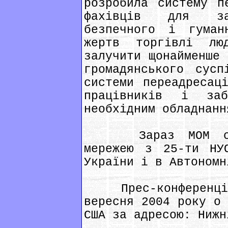
розробила систему п
фахівців для заб
безпечного і гуман
жертв торгівлі лю
залучити щонайменше 
громадянського сусп
системи переадресац
працівників і заб
необхідним обладнанн
Зараз МОМ співп
мережею з 25-ти НУ
України і в Автономн
Прес-конференція 
вересня 2004 року о 
США за адресою: Нижн