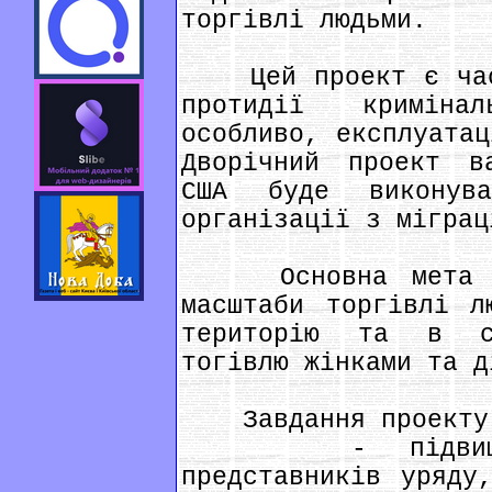
торгівлі людьми.
Цей проект є част
протидії криміна
особливо, експлуатац
Дворічний проект в
США буде виконува
організації з міграц
Основна мета цьо
масштаби торгівлі л
територію та в с
тогівлю жінками та д
Завдання проекту
- підвищити р
представників уряду