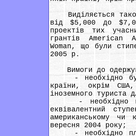
Виділяється також 
від $5,000 до $7,0
проектів тих учасн
грантів Amerіcan A
Woman, що були стип
2005 р.
Вимоги до одержув
- необхідно бути
країни, окрім США
іноземного туриста д
- необхідно мати
еквівалентний ступ
американському чи 
вересня 2004 року;
- необхідно план