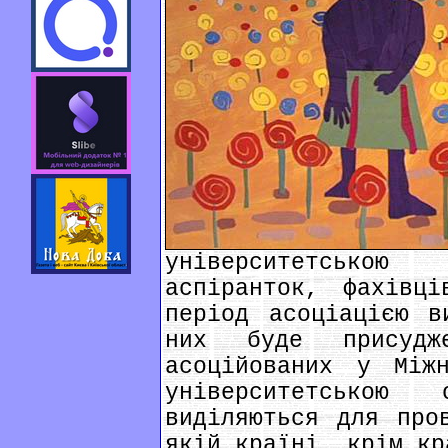
університетсько
аспіранток, фахівц
період асоціацією в
них буде присудж
асоційованих у Між
університетською
виділяються для про
якій країні, крім кр