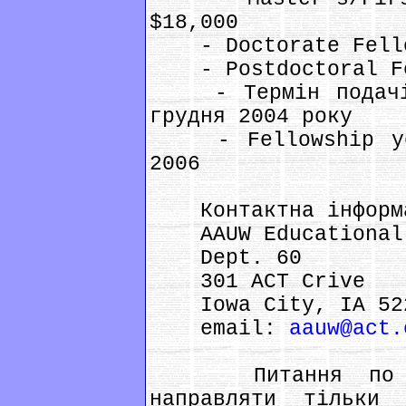
$18,000
- Doctorate Fello
- Postdoctoral Fel
- Термін подачі 
грудня 2004 року
- Fellowshіp yea
2006
Контактна інформ
AAUW Educatіonal 
Dept. 60
301 ACT Crіve
Іowa Cіty, ІA 522
emaіl:
aauw@act.
Питання по офо
направляти тільки 