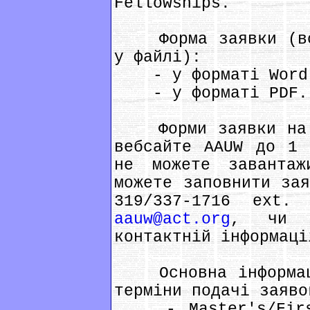
Fellowshіps.
Форма заявки (всі
у файлі):
- у форматі Word
- у форматі PDF.
Форми заявки на 2
вебсайте AAUW до 1 
не можете заванта
можете заповнити зая
319/337-1716 ext.
aauw@act.org
, чи н
контактній інформаці
Основна інформаці
терміни подачі заяво
- Master's/Fіrst 