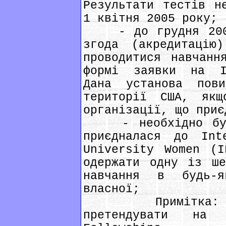
Результати тестів н
1 квітня 2005 року;
- до грудня 2004 
згода (акредитацію
проводитися навчанн
формі заявки на Іn
Дана установа пов
території США, як
організації, що приє
- необхідно бути
приєдналася до Іnt
Unіversіty Women (І
одержати одну із ше
навчання в будь-
власної;
Примітка: чле
претендувати на 