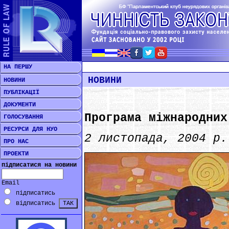
НА ПЕРШУ
НОВИНИ
НОВИНИ
ПУБЛІКАЦІЇ
ДОКУМЕНТИ
Програма міжнародних
ГОЛОСУВАННЯ
РЕСУРСИ ДЛЯ НУО
2 листопада, 2004 р.
ПРО НАС
ПРОЕКТИ
підписатися на новини
Email
підписатись
відписатись