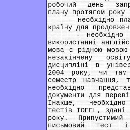
робочий день запр
плану протягом року 
- необхідно плану
країну для продовжен
- необхідно мат
використанні англійс
мова є рідною мовою
незакінчену осві
дисципліні в уніве
2004 року, чи там
семестр навчання, 
необхідно предст
документи для переві
Інакше, необхідно
тестів TOEFL, здані 
року. Припустими
письмовий тест і