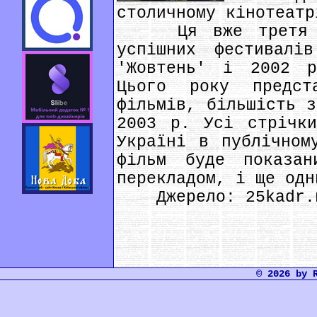
столичному кінотеатр
Ця вже третя под
успішних фестивалі
'Жовтень' і 2002 р
Цього року предст
фільмів, більшість з
2003 р. Усі стрічки
Україні в публічном
фільм буде показа
перекладом, і ще одн
Джерело: 25kadr.n
© 2026 by 