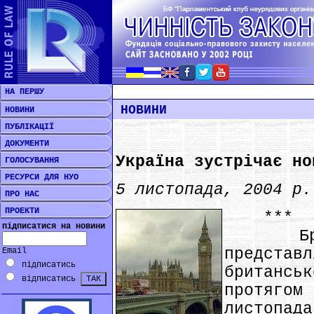
НА ПЕРШУ
НОВИНИ
НОВИНИ
ПУБЛІКАЦІЇ
ДОКУМЕНТИ
Україна зустрічає но
ГОЛОСУВАННЯ
РЕСУРСИ ДЛЯ НУО
5 листопада, 2004 р.
ПРО НАС
ПРОЕКТИ
***
підписатися на новини
Британ
предста
Email
підписатись
британсь
відписатись
протягом
листопад