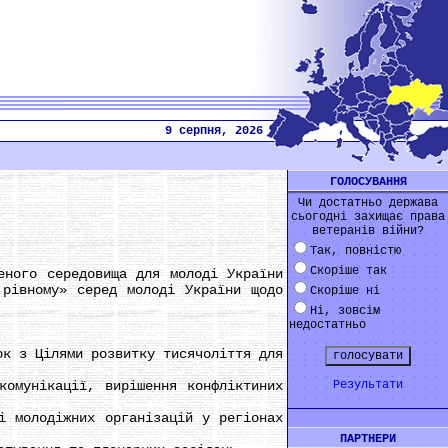
9 серпня, 2026
ГОЛОСУВАННЯ
Чи достатньо держава
сьогодні захищає права
ветеранів війни?
Так, повністю
Скоріше так
ного середовища для молоді України
 рівному» серед молоді України щодо
Скоріше ні
Ні, зовсім
недостатньо
к з Цілями розвитку тисячоліття для
мунікації, вирішення конфліктиних
Результати
 молодіжних організацій у регіонах
ПАРТНЕРИ