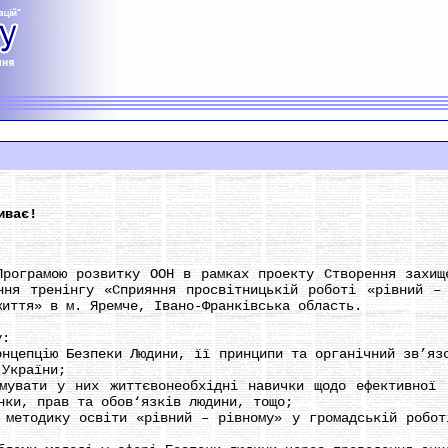
иває!
рамою розвитку ООН в рамках проекту Створення захище
ння тренінгу «Сприяння просвітницькій роботі «рівний –
життя» в м. Яремче, Івано-Франківська область.
:
пцію Безпеки Людини, її принципи та органічний зв’язо
 України;
ати у них життєвонеобхідні навички щодо ефективної ко
нки, прав та обов‘язків людини, тощо;
тодику освіти «рівний – рівному» у громадській роботі