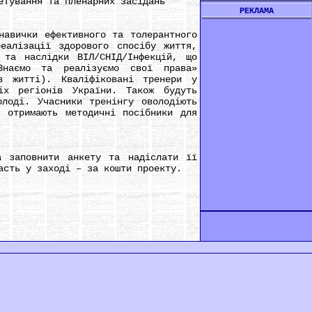
тування та пленарних засідань
РЕКЛАМА
авички ефективного та толерантного
еалізації здорового спосібу життя,
 та наслідки ВІЛ/СНІД/Інфекцій, що
«Знаємо та реалізуємо свої права»
в житті). Кваліфіковані тренери у
іх регіонів України. Також будуть
олоді. Учасники тренінгу оволодіють
, отримають методичні посібники для
заповнити анкету та надіслати її
асть у заході – за кошти проекту.