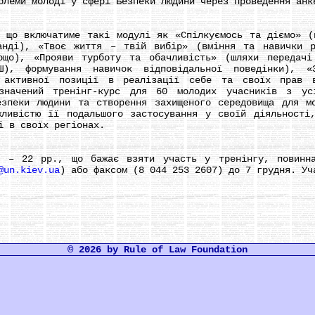
ми молоді у сфері Безпеки людини через проведення анке
 включатиме такі модулі як «Спілкуємось та діємо» (н
анді), «Твоє життя – твій вибір» (вміння та навички р
ощо), «Прояви турботу та обачливість» (шляхи передачі
Ш), формування навичок відповідальної поведінки), 
, активної позиції в реалізації себе та своїх прав 
азначений тренінг-курс для 60 молодих учасників з ус
зпеки людини та створення захищеного середовища для м
ливістю її подальшого застосування у своїй діяльності
і в своїх регіонах.
22 рр., що бажає взяти участь у тренінгу, повинна 
@un.kiev.ua
) або факсом (8 044 253 2607) до 7 грудня. Уч
© 2026 by Rule of Law Foundation