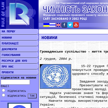
НА ПЕРШУ
НОВИНИ
НОВИНИ
ПУБЛІКАЦІЇ
ДОКУМЕНТИ
Громадянське суспільство - життя тр
ГОЛОСУВАННЯ
2 грудня, 2004 р.
РЕСУРСИ ДЛЯ НУО
15-22 грудня Прог
ПРО НАС
планується проведе
ПРОЕКТИ
здорового способу 
підписатися на новини
Завдання заходу
Презентувати конце
Email
проактивної молоді
підписатись
Надати учасникам знаня та формув
відписатись
ситуацій, безпечної статевої поведі
Навчити молодь використовувати ме
України;