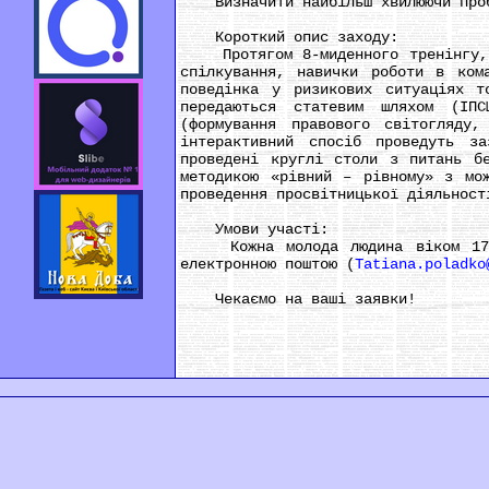
Визначити найбільш хвилюючи пробле
Короткий опис заходу:
Протягом 8-миденного тренінгу, що
спілкування, навички роботи в ком
поведінка у ризикових ситуаціях т
передаються статевим шляхом (ІПС
(формування правового світогляду
інтерактивний спосіб проведуть з
проведені круглі столи з питань бе
методикою «рівний – рівному» з мож
проведення просвітницької діяльност
Умови участі:
Кожна молода людина віком 17 – 
електронною поштою (
Tatiana.poladko
Чекаємо на ваші заявки!