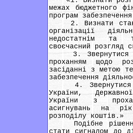
«1. Визнати розгля
межах бюджетного фі
програм забезпечення
2. Визнати стан ф
організації діял
недостатнім та т
своєчасний розгляд с
3. Звернутися до
проханням щодо ро
засіданні з метою те
забезпечення діяльно
4. Звернутися до
України, Державно
України з проха
асигнувань на рі
розподілу коштів.»
Подібне рішення 
стати сигналом до д