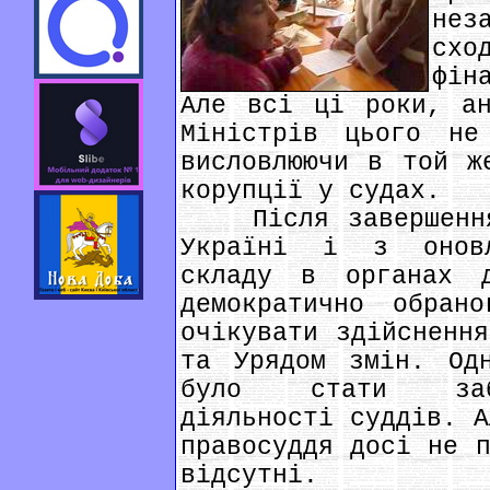
не
схо
фін
Але всі ці роки, ан
Міністрів цього не
висловлюючи в той ж
корупції у судах.
Після завершення 
Україні і з оновл
складу в органах д
демократично обран
очікувати здійснення
та Урядом змін. Од
було стати забе
діяльності суддів. А
правосуддя досі не п
відсутні.