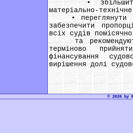
• збільшити о
матеріально-технічне
• переглянути пл
забезпечити пропорц
всіх судів помісячно
та рекомендують 
терміново прийня
фінансування суд
вирішення долі судов
© 2026 by 