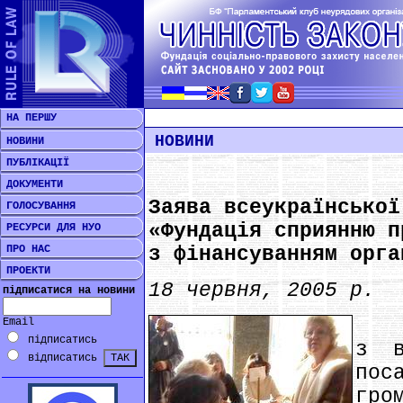
НА ПЕРШУ
НОВИНИ
НОВИНИ
ПУБЛІКАЦІЇ
ДОКУМЕНТИ
Заява всеукраїнської
ГОЛОСУВАННЯ
«Фундація сприянню п
РЕСУРСИ ДЛЯ НУО
ПРО НАС
з фінансуванням орга
ПРОЕКТИ
18 червня, 2005 р.
підписатися на новини
***
Email
підписатись
з в
відписатись
пос
гро