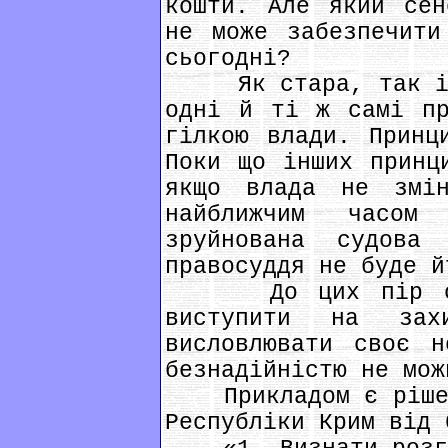
кошти. Але який сен
не може забезпечити
сьогодні?
Як стара, так і н
одні й ті ж самі пр
гілкою влади. Принц
Поки що інших принц
якщо влада не змі
найближчим часо
зруйнована судова
правосуддя не буде й
До цих пір судд
виступити на зах
висловлювати своє н
безнадійністю не мож
Прикладом є рішенн
Республіки Крим від 