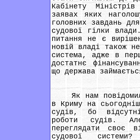
Кабінету Міністрі
заявах яких наголо
головних завдань для
судової гілки влади
питання не є виріше
новій владі також не
система, адже в пер
достатнє фінансуван
що держава займаєтьс
Як нам повідомила
в Криму на сьогодніш
судів, бо відсутн
роботи судів. Ал
переглядати своє в
судової систем