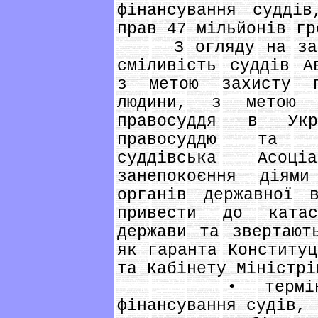
фінансування суддів
прав 47 мільйонів гр
З огляду на зазна
сміливість суддів А
з метою захисту 
людини, з метою 
правосуддя в Укр
правосуддю та Вс
суддівська Асоці
занепокоєння діям
органів державної 
привести до катас
держави та звертают
як гаранта Конституц
та Кабінету Міністрі
• терміново п
фінансування судів,