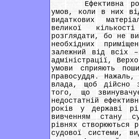
Ефективна робот
умов, коли в них ві
видаткових матері
великої кількос
розглядати, бо не ви
необхідних приміще
залежний від всіх –
адміністрації, Верхо
умови сприяють пош
правосуддя. Нажаль,
влада, щоб дійсно 
того, що звинувач
недостатній ефективн
років у державі рі
вивченням стану с
рівнях створюються р
судової системи, ви