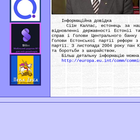
Інформаційна довідка
Сіїм Каллас, естонець за націон
відновленні державності Естонії т
справ і Голови Центрального банку 
Голови Естонської партії реформ з
партії. З листопада 2004 року пан К
та боротьби з шахрайством.
Більш детальну інформацію можна 
http://europa.eu.int/comm/commi