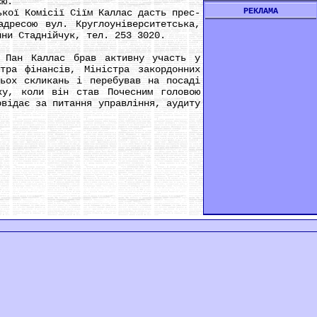
єю.
РЕКЛАМА
ої Комісії Сіїм Каллас дасть прес-
адресою вул. Круглоуніверситетська,
ини Стаднійчук, тел. 253 3020.
Пан Каллас брав активну участь у
тра фінансів, Міністра закордонних
рьох скликань і перебував на посаді
ку, коли він став Почесним головою
овідає за питання управління, аудиту