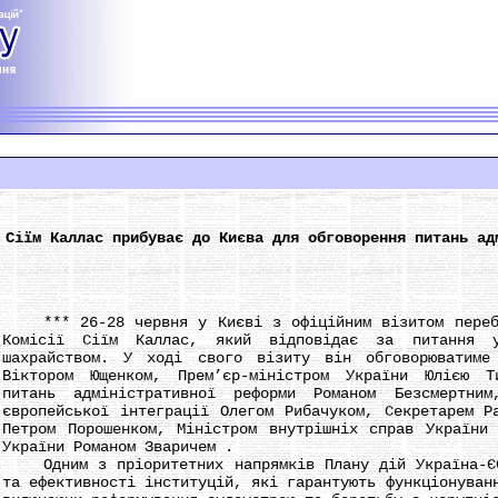
 Сіїм Каллас прибуває до Києва для обговорення питань ад
*** 26-28 червня у Києві з офіційним візитом перебув
Комісії Сіїм Каллас, який відповідає за питання 
шахрайством. У ході свого візиту він обговорюватиме
Віктором Ющенком, Прем’єр-міністром України Юлією Ти
питань адміністративної реформи Романом Безсмертним
європейської інтеграції Олегом Рибачуком, Секретарем Р
Петром Порошенком, Міністром внутрішніх справ України
України Романом Зваричем .
Одним з пріоритетних напрямків Плану дій Україна-ЄС 
та ефективності інституцій, які гарантують функціонуван