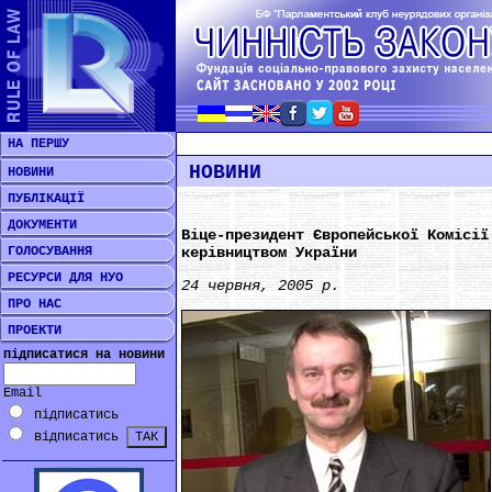
НА ПЕРШУ
НОВИНИ
НОВИНИ
ПУБЛІКАЦІЇ
ДОКУМЕНТИ
Віце-президент Європейської Комісії
ГОЛОСУВАННЯ
керівництвом України
РЕСУРСИ ДЛЯ НУО
24 червня, 2005 р.
ПРО НАС
ПРОЕКТИ
підписатися на новини
Email
підписатись
відписатись