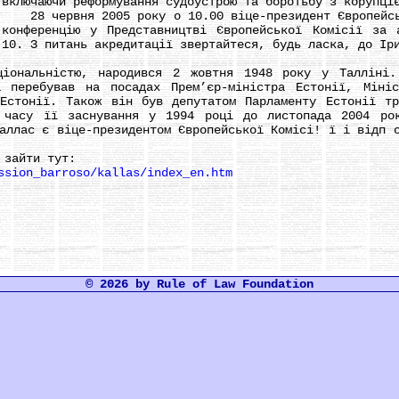
включаючи реформування судоустрою та боротьбу з корупці
28 червня 2005 року о 10.00 віце-президент Європейськ
конференцію у Представництві Європейської Комісії за 
10. З питань акредитації звертайтеся, будь ласка, до Ір
альністю, народився 2 жовтня 1948 року у Талліні. 
а перебував на посадах Прем’єр-міністра Естонії, Мініс
Естонії. Також він був депутатом Парламенту Естонії т
 часу її заснування у 1994 році до листопада 2004 ро
аллас є віце-президентом Європейської Комісі! ї і відп 
зайти тут:
ssion_barroso/kallas/index_en.htm
© 2026 by Rule of Law Foundation