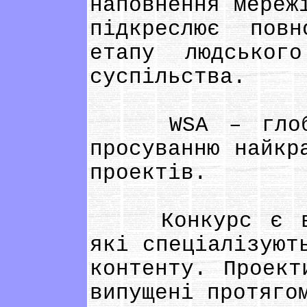
наповнення мереж
підкреслює пов
етапу людськог
суспільства.
WSA – глобаль
просуванню найкр
проектів.
Конкурс є відк
які спеціалізуют
контенту. Проект
випущені протяго