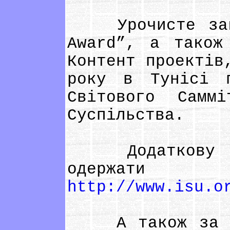
Урочисте закри
Award”, а також
Контент проектів
року в Тунісі 
Світового Самм
Суспільства.
Додаткову інф
одержа
http://www.isu.o
А також за тел