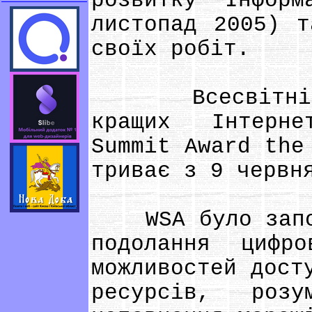
розвитку Інформ
листопад 2005) т
своїх робіт.
Всесвітній К
кращих Інтерне
Summit Award the
триває з 9 червн
WSA було започа
подолання цифр
можливостей дост
ресурсів, розу