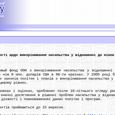
ості щодо викорінювання насильства у відношенні до жінок
 фонд ООН з викорінювання насильства у відношенні д
ш ніж 8 млн. доларів США в 96-ти країнах. У 2005 році б
и законів політик і планів з викорінювання насильства у
цевому рівнях.
ах і оцінках, зроблених після 10-літнього огляду реа
 значні досягнення в рішенні проблем насильства у віднош
 дієвості і повноваженнях даних політик і програм.
тів приймаються до 15 вересня.