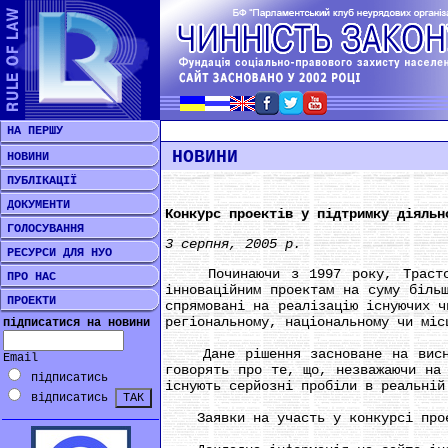
НА ПЕРШУ
НОВИНИ
НОВИНИ
ПУБЛІКАЦІЇ
ДОКУМЕНТИ
Конкурс проектів у підтримку діяльн
ГОЛОСУВАННЯ
3 серпня, 2005 р.
РЕСУРСИ ДЛЯ НУО
Починаючи з 1997 року, Трастовый
ПРО НАС
інноваційним проектам на суму біль
ПРОЕКТИ
спрямовані на реалізацію існуючих ч
регіональному, національному чи міс
підписатися на новини
Дане рішення засноване на висновк
Email
говорять про те, що, незважаючи на
підписатись
існують серйозні пробіли в реальній
відписатись
Заявки на участь у конкурсі проек