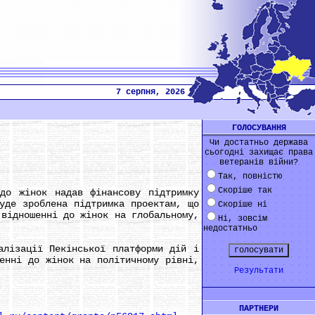
7 серпня, 2026
ГОЛОСУВАННЯ
Чи достатньо держава
сьогодні захищає права
ветеранів війни?
Так, повністю
Скоріше так
о жінок надав фінансову підтримку
уде зроблена підтримка проектам, що
Скоріше ні
 відношенні до жінок на глобальному,
Ні, зовсім
недостатньо
лізації Пекінської платформи дій і
енні до жінок на політичному рівні,
Результати
ПАРТНЕРИ