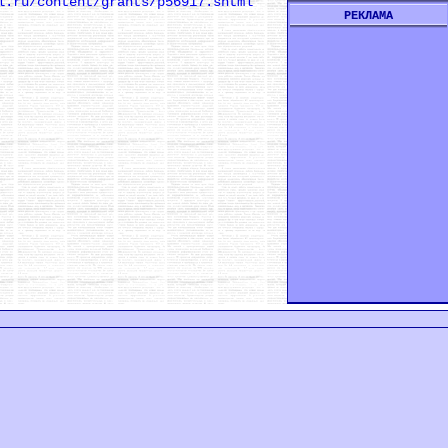
l.ru/content/grants/p56917.shtml
РЕКЛАМА