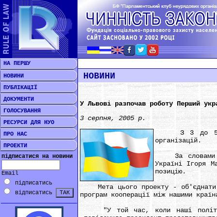
НА ПЕРШУ
НОВИНИ
НОВИНИ
ПУБЛІКАЦІЇ
ДОКУМЕНТИ
У Львові разпочав роботу Перший укр
ГОЛОСУВАННЯ
3 серпня, 2005 р.
РЕСУРСИ ДЛЯ НУО
З 3 до 5 серп
ПРО НАС
організацій.
ПРОЕКТИ
За словами від
підписатися на новини
Україні Ігоря М
позицію.
Email
підписатись
Мета цього проекту - об'єднати зу
відписатись
програм кооперації між нашими країн
"У той час, коли наші політики 