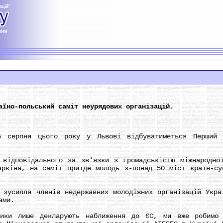
аїно-польський саміт неурядових організацій.
ня цього року у Львові відбуватиметься Перший укр
повідального за зв'язки з громадськістю міжнародної 
аркіна, на саміт приїде молодь з-понад 50 міст країн-су
силля членів недержавних молодіжних організацій Украї
ами.
лише декларують наближення до ЄС, ми вже робимо к