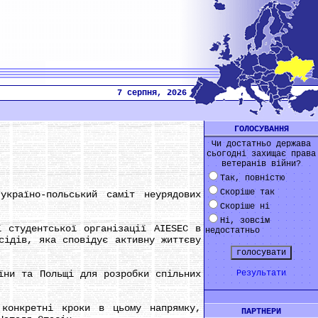
7 серпня, 2026
ГОЛОСУВАННЯ
Чи достатньо держава
сьогодні захищає права
ветеранів війни?
Так, повністю
Скоріше так
аїно-польський саміт неурядових
Скоріше ні
Ні, зовсім
студентської організації AIESEC в
недостатньо
сідів, яка сповідує активну життєву
ни та Польщі для розробки спільних
Результати
онкретні кроки в цьому напрямку,
ПАРТНЕРИ