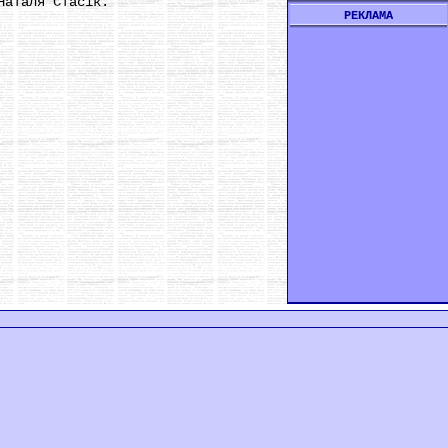
Наталя Стасік.
РЕКЛАМА