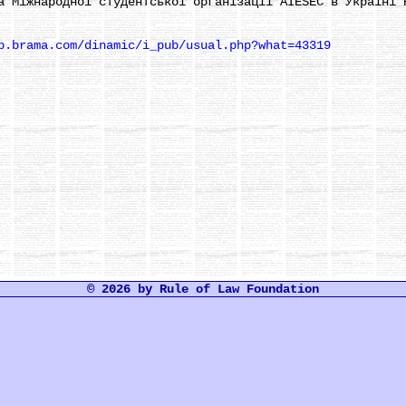
а Міжнародної студентської організації AIESEC в Україні 
p.brama.com/dinamic/i_pub/usual.php?what=43319
© 2026 by Rule of Law Foundation