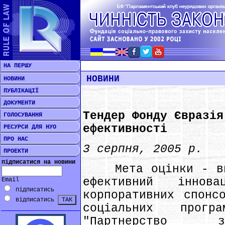
НА ПЕРШУ
НОВИНИ
НОВИНИ
ПУБЛІКАЦІЇ
ДОКУМЕНТИ
Тендер Фонду Євразія
ГОЛОСУВАННЯ
ефективності
РЕСУРСИ ДЛЯ НУО
ПРО НАС
3 серпня, 2005 р.
ПРОЕКТИ
підписатися на новини
Мета оцінки - виз
ефективний іннов
Email
підписатись
корпоративних спонс
відписатись
соціальних прог
"Партнерство з