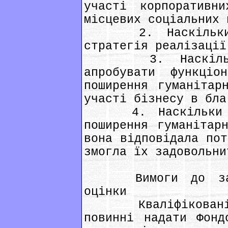
участі корпоративн
місцевих соціальних 
2. Наскільки еф
стратегія реалізації
3. Наскільки 
апробувати функціо
поширення гуманітар
участі бізнесу в бла
4. Наскільки ефе
поширення гуманітар
вона відповідала пот
змогла їх задовольни
Вимоги до заявк
оцінки
Кваліфіковані е
повинні надати Фонд