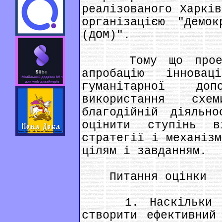
реалізованого Харків
організацією "Демок
(ДОМ)".
Тому що проект 
апробацію інновац
гуманітарної до
використання сх
благодійній діяльно
оцінити ступінь ві
стратегії і механізм
цілям і завданням.
Питання оцінки
1. Наскільки уда
створити ефективний