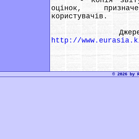
- Копія звіту з
оцінок, призна
користувачів.
Джерело :
http://www.eurasia.k
© 2026 by 