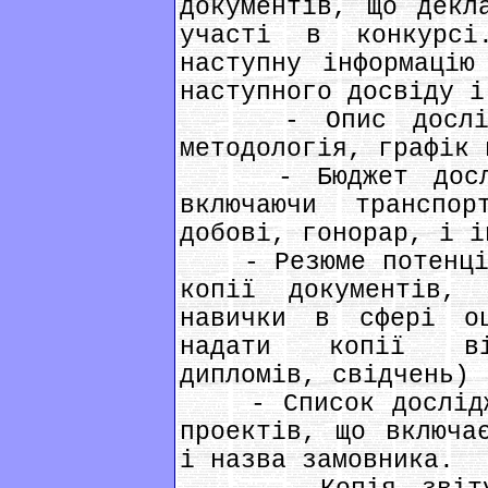
документів, що декл
участі в конкурсі
наступну інформацію
наступного досвіду і
- Опис дослідже
методологія, графік 
- Бюджет дослідж
включаючи транспор
добові, гонорар, і і
- Резюме потенційн
копії документів, 
навички в сфері оц
надати копії від
дипломів, свідчень)
- Список дослідже
проектів, що включа
і назва замовника.