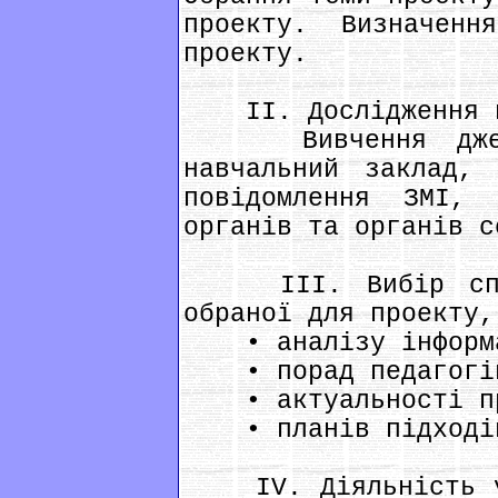
проекту. Визначенн
проекту.
II. Дослідження пр
Вивчення джерел
навчальний заклад, 
повідомлення ЗМІ, 
органів та органів с
III. Вибір спосо
обраної для проекту,
• аналізу інформ
• порад педагогі
• актуальності пр
• планів підходів 
IV. Діяльність уч