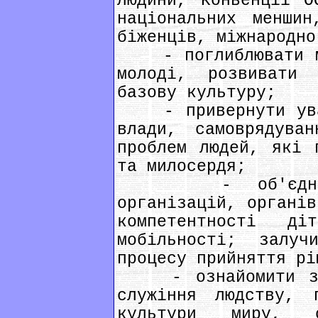
людини, Конвенції О
національних меншин
біженців, міжнародно
- поглиблювати ми
молоді, розвивати 
базову культуру;
- привернути уваг
влади, самоврядува
проблем людей, які 
та милосердя;
- об'єднати з
організацій, органів
компетентності ді
мобільності; залу
процесу прийняття рі
- ознайомити з р
служіння людству, 
культури миру, с