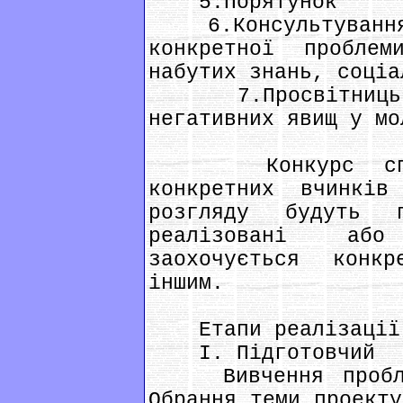
5.Порятунок
6.Консультування,
конкретної пробле
набутих знань, соціа
7.Просвітницька 
негативних явищ у мо
Конкурс спрямо
конкретних вчинкі
розгляду будуть 
реалізовані або
заохочується конк
іншим.
Етапи реалізації п
I. Підготовчий
Вивчення проблем
Обрання теми проекту