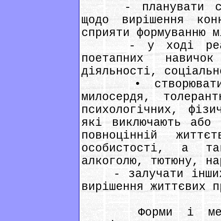
- планувати свою
щодо вирішення кон
сприяти формуванню м
- у ході реаліз
поетапних навичок
діяльності, соціальн
• створювати кл
милосердя, толеран
психологічних, фізи
які виключають або 
повноцінній життєт
особистості, а т
алкоголю, тютюну, на
- залучати інших 
вирішення життєвих п
Форми і методи