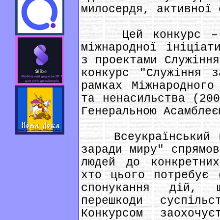
милосердя, активної 
Цей конкурс – сп
міжнародної ініціат
з проектами Служіння
конкурс "Служіння з
рамках Міжнародного
та ненасильства (200
Генеральною Асамблеє
Всеукраїнський ко
заради миру" спрямов
людей до конкретни
хто цього потребує 
спонукання дій, 
перешкоди суспіл
Конкурсом заохочує