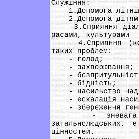
Служіння:
1.Допомога літнім 
2.Допомога дітям з
3.Сприяння діалог
расами, культурами
4.Сприяння (конк
таких проблем:
- голод;
- захворювання;
- безпритульніст
- бідність;
- насильство над 
- ескалація насил
- збереження геноф
- зневага мора
загальнолюдських, е
цінностей.