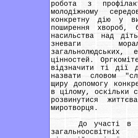
робота з профіла
молодіжному серед
конкретну дію у ви
поширення хвороб, б
насильства над діть
зневаги морал
загальнолюдських, е
цінностей. Оргкоміт
відзначити ті дії 
назвати словом "сл
щиру допомогу конкр
в цілому, оскільки с
розвинутися життєв
миротворця.
До участі в конк
загальноосвітніх