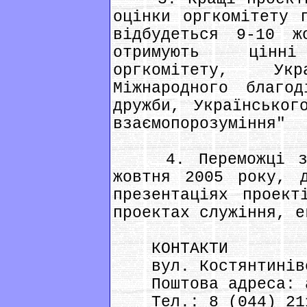
оцінки оргкомітету 
відбудеться 9-10 ж
отримують цінн
оргкомітету, Ук
Міжнародного благо
дружби, Українськог
взаємопорозуміння"
4. Переможці зап
жовтня 2005 року, 
презентаціях проект
проектах служіння, е
КОНТАКТИ
вул. Костянтинівсь
Поштова адреса: а/
Тел.: 8 (044) 211