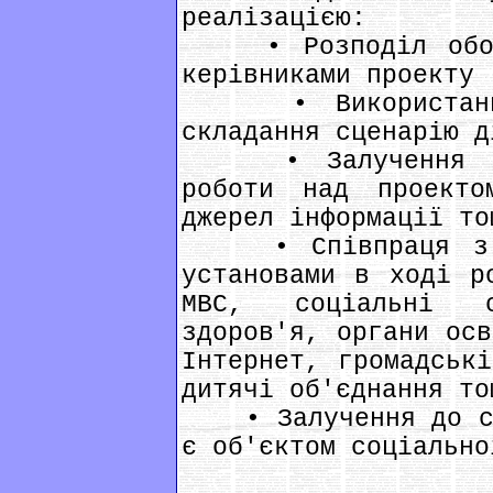
реалізацією:
• Розподіл обов'
керівниками проекту
• Використання 
складання сценарію д
• Залучення необ
роботи над проекто
джерел інформації то
• Співпраця з рі
установами в ході р
МВС, соціальні с
здоров'я, органи осв
Інтернет, громадські
дитячі об'єднання то
• Залучення до спі
є об'єктом соціально