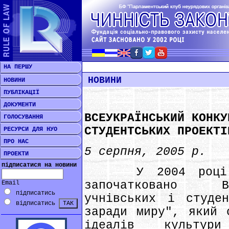
НА ПЕРШУ
НОВИНИ
НОВИНИ
ПУБЛІКАЦІЇ
ДОКУМЕНТИ
ВСЕУКРАЇНСЬКИЙ КОНКУ
ГОЛОСУВАННЯ
СТУДЕНТСЬКИХ ПРОЕКТІ
РЕСУРСИ ДЛЯ НУО
ПРО НАС
5 серпня, 2005 р.
ПРОЕКТИ
підписатися на новини
У 2004 році низ
започатковано В
Email
підписатись
учнівських і студен
відписатись
заради миру", який 
ідеалів культури