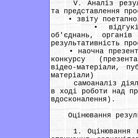
V. Аналіз результ
та представлення про
• звіту поетапної 
• відгуків ус
об'єднань, органів
результативність про
• наочна презентац
конкурсу (презент
відео-матеріали, пу
матеріали)
самоаналіз діяльн
в ході роботи над пр
вдосконалення).
Оцінювання результ
1. Оцінювання про