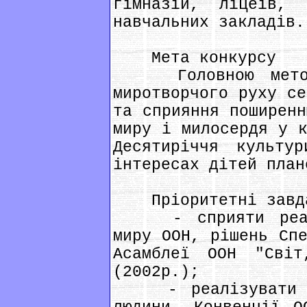
гімназій, ліцеїв,
навчальних закладів.
Мета конкурсу
Головною метою к
миротворчого руху се
та сприяння поширенн
миру і милосердя у к
Десятиріччя культу
інтересах дітей план
Пріоритетні завд
- сприяти реаліз
миру ООН, рішень Спе
Асамблеї ООН "Світ
(2002р.);
- реалізувати мі