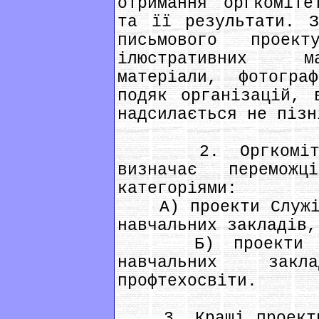
отримання оргкоміте
та її результати. З
письмового проек
ілюстративних ма
матеріали, фотогра
подяк організацій, 
надсилається не пізн
2. Оргкомітет 
визначає перемож
категоріями:
А) проекти Служінн
навчальних закладів,
Б) проекти Служ
навчальних зак
профтехосвіти.
3. Кращі проекти 