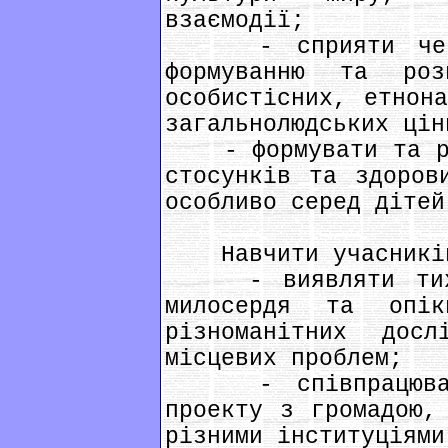
взаємодії;
- сприяти через 
формуванню та ро
особистісних, етнона
загальнолюдських цін
- формувати та роз
стосунків та здоров
особливо серед дітей
Навчити учасникі
- виявляти тих, 
милосердя та опі
різноманітних досл
місцевих проблем;
- співпрацювати 
проекту з громадою,
різними інституціями