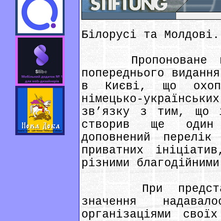
Білорусі та Молдові.
Пропоноване вид
попереднього видання
в Києві, що охоп
німецько-українсь
зв’язку з тим, що 
створив ще один
доповнений перелік
приватних ініціати
різними благодійними
При представле
значення надавал
організаціями свої