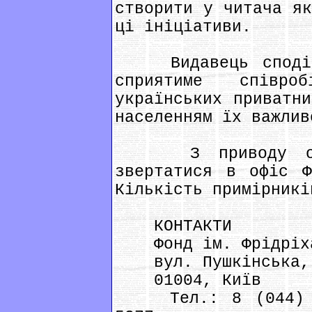
створити у читача як
ці ініціативи.
Видавець сподіва
сприятиме співро
українських приватни
населенням їх важлив
З приводу отрим
звертатися в офіс Ф
Кількість примірникі
КОНТАКТИ
Фонд ім. Фрідріха
вул. Пушкінська,
01004, Київ
Тел.: 8 (044) 23