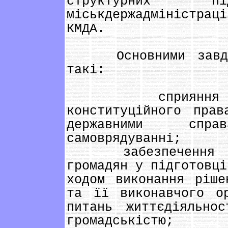
структурних пі
міськдержадміністрац
КМДА.
Основними завданн
такі:
сприяння реал
конституційного пра
державними спр
самоврядуванні;
забезпечення діє
громадян у підготовці
ходом виконання ріше
та її виконавчого о
питань життєдіяльно
громадськістю;