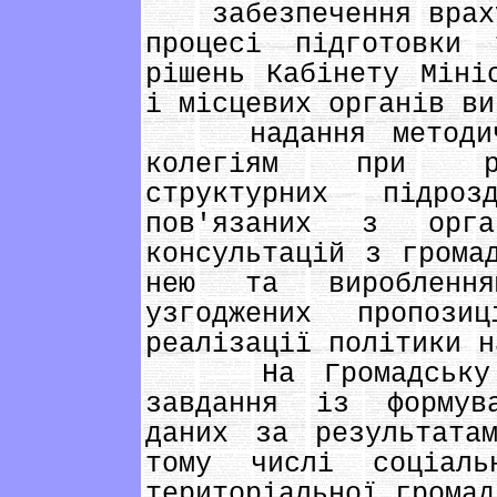
забезпечення врахув
процесі підготовки 
рішень Кабінету Міні
і місцевих органів ви
надання методично
колегіям при рай
структурних підро
пов'язаних з орга
консультацій з грома
нею та виробленн
узгоджених пропоз
реалізації політики н
На Громадську ко
завдання із формув
даних за результата
тому числі соціальн
територіальної громад