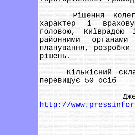
Рішення колегії 
характер і врахову
головою, Київрадою 
районними органам
планування, розробки 
рішень.
Кількісний склад 
перевищує 50 осіб
Джерело: Ки
http://www.pressinfor