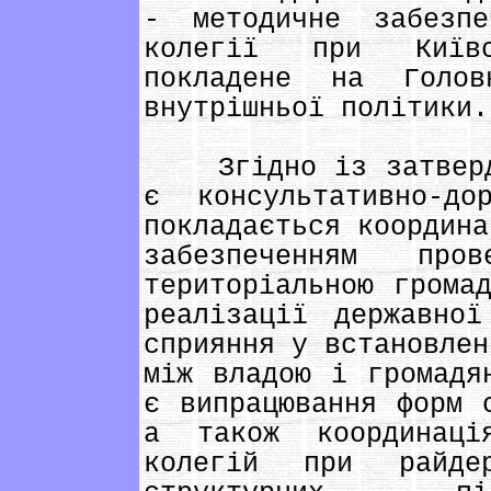
- методичне забезпе
колегії при Київс
покладене на Голо
внутрішньої політики.
Згідно із затвердж
є консультативно-д
покладається координа
забезпеченням про
територіальною грома
реалізації державно
сприяння у встановлен
між владою і громадя
є випрацювання форм 
а також координаці
колегій при райде