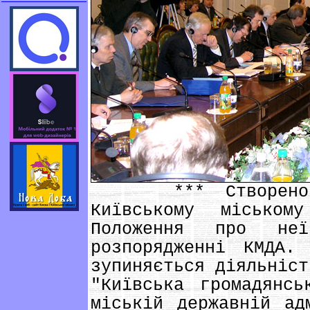
*** Створено Гр
Київському міськом
Положення про н
розпорядженні КМДА.
зупиняється діяльніст
"Київська громадянсь
міській державній ад