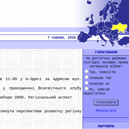
7 серпня, 2026
ГОЛОСУВАННЯ
Чи достатньо держава
сьогодні захищає права
ветеранів війни?
Так, повністю
Скоріше так
1.00 у м.Одесі за адресою вул.
Скоріше ні
приміщеннні Всесвітнього клубу
Ні, зовсім
недостатньо
бори 2006. Регіональний аспект
нути перспективи розвитку регіону
Результати
ПАРТНЕРИ