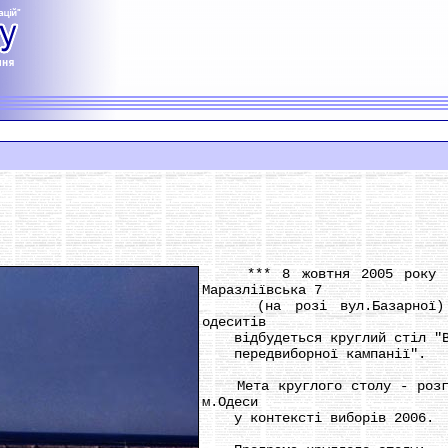
*** 8 жовтня 2005 року в 1
Маразліївська 7
(на розі вул.Базарної) у 
одеситів
відбудеться круглий стіл "Ви
передвиборної кампанії".
Мета круглого столу - розгля
м.Одеси
у контексті виборів 2006.