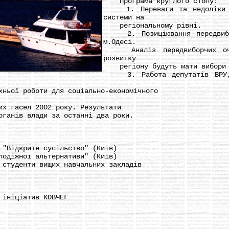
Програма круглого столу:
1. Переваги та недоліки вп
системи на
регіональному рівні.
2. Позиціювання передвибор
м.Одесі.
Аналіз передвиборчих очік
розвитку
регіону будуть мати вибори 
3. Работа депутатів ВРУ, о
ьої роботи для соціально-економічного
 гасел 2002 року. Результати
анів влади за останні два роки.
Відкрите сусільство" (Київ)
діжної альтернативи" (Київ)
туденти вищих навчальних закладів
ініціатив КОВЧЕГ