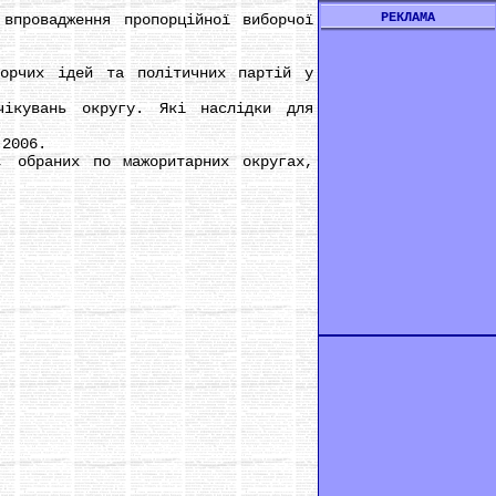
РЕКЛАМА
ровадження пропорційної виборчої
чих ідей та політичних партій у
увань округу. Які наслідки для
2006.
браних по мажоритарних округах,