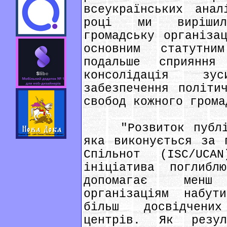
всеукраїнських ана
році ми вирішил
громадську організа
основним статутн
подальше сприяння
консолідація зу
забезпечення політи
свобод кожного грома
"Розвиток публічн
яка виконується за 
Спільнот (ISC/UCA
ініціатива поглибл
допомагає менш
організаціям набут
більш досвідчени
центрів. Як резул