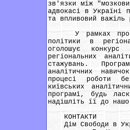
зв'язки між "мозкови
адвокасі в Україні п
та впливовий важіль 
У рамках програм
політики в регіон
оголошує конкурс 
регіональних аналі
стажувань. Програ
аналітичних навич
процесі роботи б
київських аналітич
програмі, будь лас
надішліть її до нашо
КОНТАКТИ
Дім Свободи в Ук