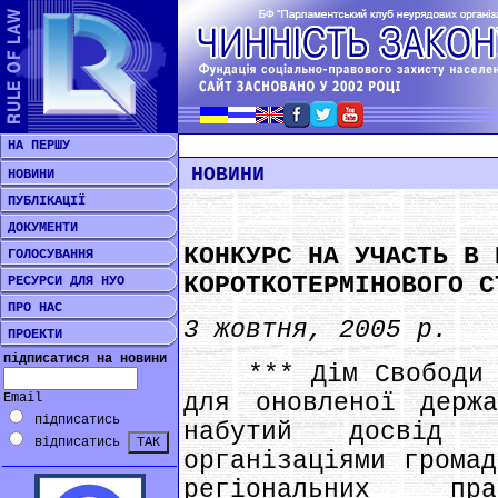
НА ПЕРШУ
НОВИНИ
НОВИНИ
ПУБЛІКАЦІЇ
ДОКУМЕНТИ
КОНКУРС НА УЧАСТЬ В 
ГОЛОСУВАННЯ
КОРОТКОТЕРМІНОВОГО С
РЕСУРСИ ДЛЯ НУО
ПРО НАС
3 жовтня, 2005 р.
ПРОЕКТИ
підписатися на новини
*** Дім Свободи – 
для оновленої держа
Email
підписатись
набутий досвід 
відписатись
організаціями громад
регіональних п