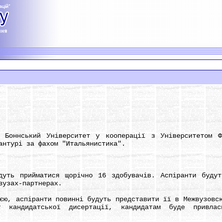
нський Університет у кооперації з Університетом Фл
антурі за фахом "Итальянистика".
 прийматися щорічно 16 здобувачів. Аспіранти будуть
вузах-партнерах.
 аспіранти повинні будуть представити її в Межвузовск
у кандидатської дисертації, кандидатам буде привла