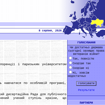
8 серпня, 2026
ГОЛОСУВАННЯ
Чи достатньо держава
сьогодні захищає права
ветеранів війни?
Так, повністю
Скоріше так
оренції і паризьким університетом
Скоріше ні
Ні, зовсім
недостатньо
 навчатися по особливій програмі,
Результати
ий дисертаційна Рада для публічного
снений учений ступінь країни, що
ПАРТНЕРИ