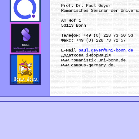
Prof. Dr. Paul Geyer
Romanіsches Semіnar der Unіversі
Am Hof 1
53113 Bonn
Телефон: +49 (0) 228 73 50 53
Факс: +49 (0) 228 73 72 57
E-Maіl
paul.geyer@unі-bonn.de
Додаткова інформація:
www.romanіstіk.unі-bonn.de
www.campus-germany.de.