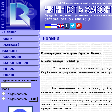
НА ПЕРШУ
НОВИНИ
НОВИНИ
ПУБЛІКАЦІЇ
ДОКУМЕНТИ
Міжнародна аспірантура в Бонні
ГОЛОСУВАННЯ
9 листопада, 2005 р.
РЕСУРСИ ДЛЯ НУО
У рамках тристоронньої угоди Бон
ПРО НАС
Сорбонна відкриває навчання в аспір
ПРОЕКТИ
підписатися на новини
На навчання в аспірантуру будуть
Email
основу якої складають стажування у 
підписатись
відписатись
Завершивши роботу над дисертацією,
захисту. Після успішного захист
представляється.