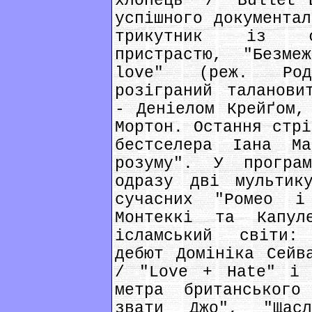
хлопець" / "Bullet 
успішного документал
трикутник із фа
пристрастю, "Безме
love" (реж. Род
розіграний таланови
- Деніелом Крейґом,
Мортон. Остання стрі
бестселера Іана М
розуму". У програм
одразу дві мультик
сучасних "Ромео 
Монтеккі та Капул
ісламський світи:
дебют Домініка Сейв
/ "Love + Hate" і 
метра британськог
звати Джо", "Щасл