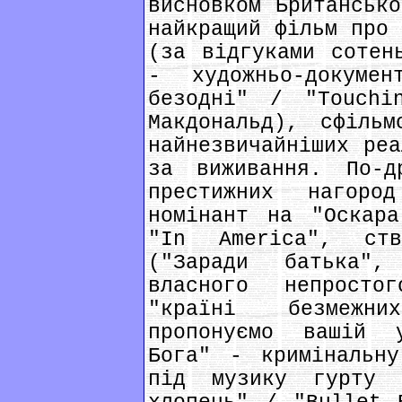
висновком Британсько
найкращий фільм про 
(за відгуками сотен
- художньо-докумен
безодні" / "Touchi
Макдональд), сфіль
найнезвичайніших реа
за виживання. По-д
престижних нагор
номінант на "Оскар
"In America", ств
("Заради батька"
власного непрост
"країні безмежни
пропонуємо вашій 
Бога" - кримінальну
під музику гурту 