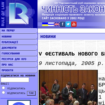
НА ПЕРШУ
НОВИНИ
НОВИНИ
ПУБЛІКАЦІЇ
ДОКУМЕНТИ
V ФЕСТИВАЛЬ НОВОГО Б
ГОЛОСУВАННЯ
РЕСУРСИ ДЛЯ НУО
9 листопада, 2005 р.
ПРО НАС
ПРОЕКТИ
Б
підписатися на новини
н
Б
Email
підписатись
ц
відписатись
1
мі