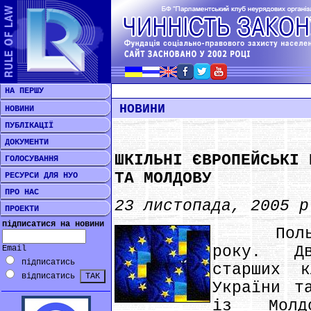
НА ПЕРШУ
НОВИНИ
НОВИНИ
ПУБЛІКАЦІЇ
ДОКУМЕНТИ
ШКІЛЬНІ ЄВРОПЕЙСЬКІ 
ГОЛОСУВАННЯ
ТА МОЛДОВУ
РЕСУРСИ ДЛЯ НУО
ПРО НАС
23 листопада, 2005 р
ПРОЕКТИ
підписатися на новини
Польща,
року. Дв
Email
підписатись
старших 
відписатись
України т
із Молд