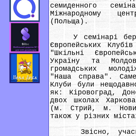
семиденного семі
Міжнародному цен
(Польща).
У семінарі берут
Європейських Клубів
"Шкільні Європей
Україну та Молдо
громадських молод
"Наша справа". Сам
Клуби були нещодавн
як: Кіровоград, Дон
двох школах Харков
(м. Стрий, м. Нов
також у різних міста
Звісно, учасник