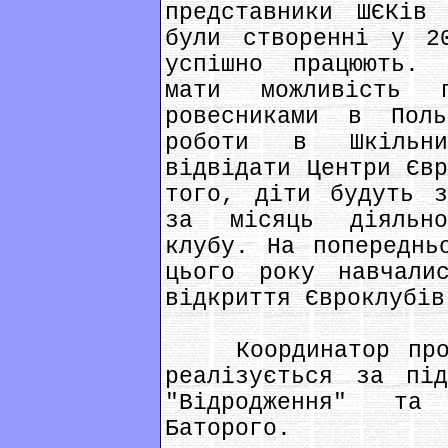
представники ШЄКів
були створенні у 2
успішно працюють. 
мати можливість 
ровесниками в Пол
роботи в Шкільни
відвідати Центри Євр
того, діти будуть з
за місяць діяльно
клубу. На попереднь
цього року навчали
відкриття Євроклубів
Координатор проек
реалізується за під
"Відродження" та
Баторого.