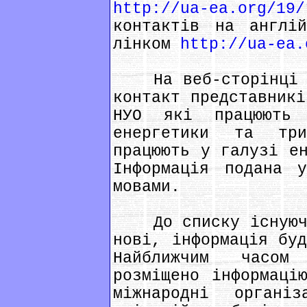
http://ua-ea.org/19/
контактів на англій
лінком
http://ua-ea.
На веб-сторінці оп
контакт представникі
НУО які працюють 
енергетики та три
працюють у галузі ен
Інформація подана у
мовами.
До списку існуючих
нові, інформація буд
Найближчим часом
розміщено інформаці
міжнародні органі