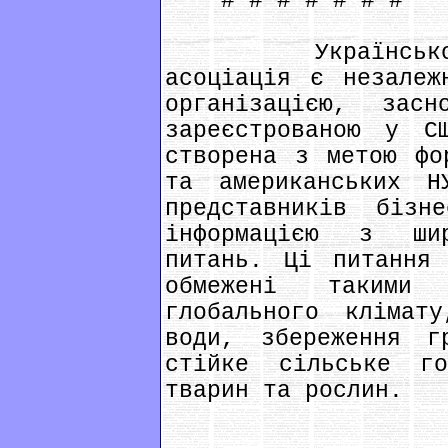
# # # # # # #
Українсько-аме
асоціація є незалеж
організацією, за
зареєстрованою у С
створена з метою фо
та американських Н
представників біз
інформацією з ши
питань. Ці питання
обмежені такими
глобального клімат
води, збереження г
стійке сільське го
тварин та рослин.