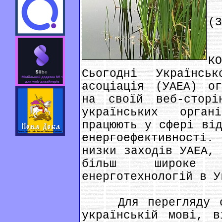
(
(3
В
К
Сьогодні Українськ
асоціація (УАЕА) ог
на своїй веб-сторі
українських орга
працюють у сфері від
енергоефективності.
низки заходів УАЕА, 
більш широке в
енерготехнологій в У
Для перегляду опу
українській мові, в