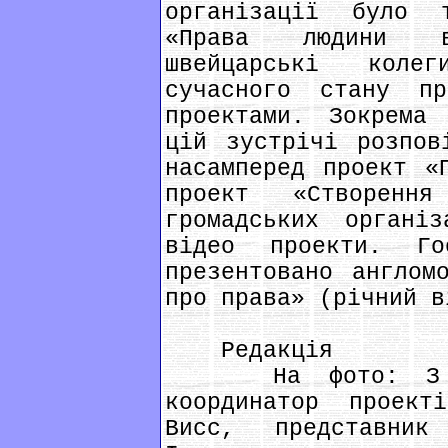
організації було 
«Права людини в
швейцарські коле
сучасного стану п
проектами. Зокрема
цій зустрічі розпов
насамперед проект «
проект «Створення
громадських органі
відео проекти. Г
презентовано англом
про права» (річний в
Редакція
На фото: З пра
координатор проект
Висс, представни