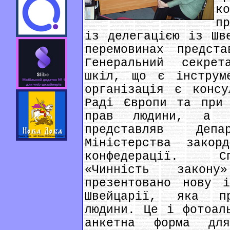
к
п
із делегацією із Шв
перемовинах предст
Генеральний секрет
шкіл, що є інструм
організація є консу
Раді Європи та при 
прав людини, а 
представляв Деп
Міністерства закор
конфедерації. Сп
«Чинність закон
презентовано нову і
Швейцарії, яка п
людини. Це і фотоал
анкетна форма для