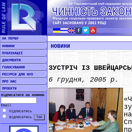
НА ПЕРШУ
НОВИНИ
НОВИНИ
ПУБЛІКАЦІЇ
ДОКУМЕНТИ
ЗУСТРІЧ ІЗ ШВЕЙЦАРСЬ
ГОЛОСУВАННЯ
РЕСУРСИ ДЛЯ НУО
6 грудня, 2005 р.
ПРО НАС
ПРОЕКТИ
Д
підписатися на новини
«
з
Email
підписатись
н
відписатись
С
п