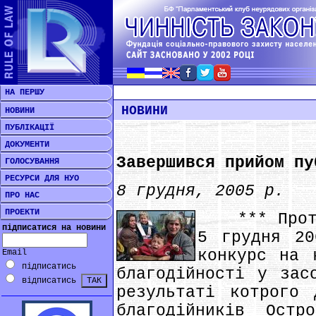
НА ПЕРШУ
НОВИНИ
НОВИНИ
ПУБЛІКАЦІЇ
ДОКУМЕНТИ
Завершився прийом пу
ГОЛОСУВАННЯ
РЕСУРСИ ДЛЯ НУО
8 грудня, 2005 р.
ПРО НАС
ПРОЕКТИ
*** Протяг
підписатися на новини
5 грудня 20
конкурс на 
Email
підписатись
благодійності у зас
відписатись
результаті котрого 
благодійників Остр