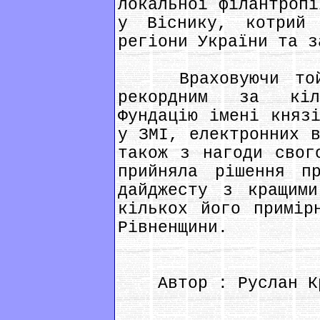
локальної філантропі
у Віснику, котрий
регіони України та з
Враховуючи той ф
рекордним за кіл
Фундацію імені князі
у ЗМІ, електронних в
також з нагоди свог
прийняла рішення п
дайджесту з кращими
кількох його примір
Рівненщини.
Автор : Руслан Кр