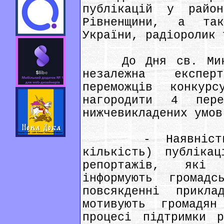
публікацій у райо
Рівненщини, а так
України, радіоролик 
До Дня св. Микол
незалежна експер
переможців конку
нагородити 4 пере
нижчевикладених умов
- Наявність ав
кількість) публікац
репортажів, які
інформують громад
повсякденні прикл
мотивують громад
процесі підтримки р