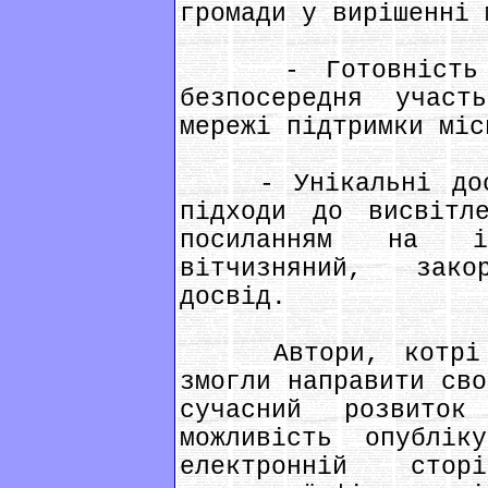
громади у вирішенні 
- Готовність до
безпосередня участ
мережі підтримки міс
- Унікальні дослі
підходи до висвітл
посиланням на і
вітчизняний, зак
досвід.
Автори, котрі в 
змогли направити сво
сучасний розвиток
можливість опублік
електронній стор